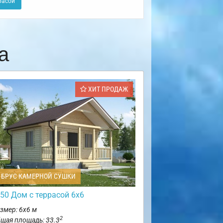
расой
а
ХИТ ПРОДАЖ
БРУС КАМЕРНОЙ СУШКИ
50 Дом с террасой 6х6
змер: 6х6 м
2
щая площадь: 33.3