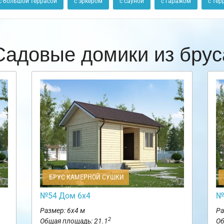
с большой террасой
с эркером
с сауной
с гаражом
с тер
Садовые домики из брус
БРУС КАМЕРНОЙ СУШКИ
№54 Дом 6х4
№
Размер: 6х4 м
Ра
2
Общая площадь: 21.1
Об