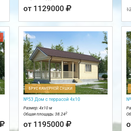
от 1129000
1
Ж
БРУС КАМЕРНОЙ СУШКИ
№53 Дом с террасой 4х10
№
Размер: 4х10 м
Ра
2
Общая площадь: 38.24
Об
от 1195000
о