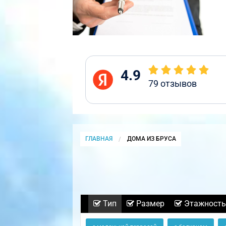
4.9
79
отзывов
ГЛАВНАЯ
CURRENT:
ДОМА ИЗ БРУСА
Тип
Размер
Этажность