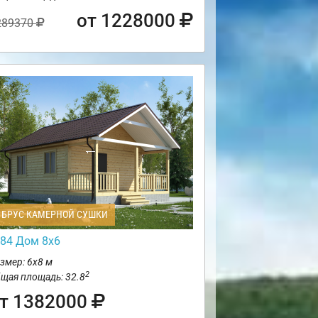
от 1228000
289370
БРУС КАМЕРНОЙ СУШКИ
84 Дом 8х6
змер: 6х8 м
2
щая площадь: 32.8
т 1382000