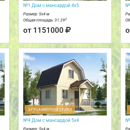
№1 Дом с мансардой 4х5
№
Размер: 5х4 м
Ра
2
Общая площадь: 31.29
Об
от 1151000
о
БРУС КАМЕРНОЙ СУШКИ
№4 Дом с мансардой 5х4
№
Размер: 5х4 м
Ра