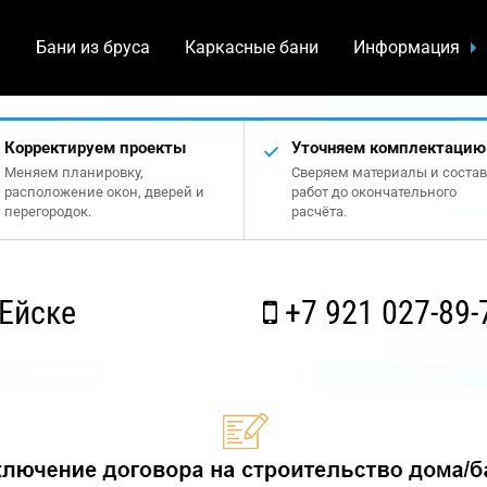
а
Бани из бруса
Каркасные бани
Информация
Корректируем проекты
Уточняем комплектацию
Меняем планировку,
Сверяем материалы и состав
расположение окон, дверей и
работ до окончательного
перегородок.
расчёта.
Ейске
+7 921 027-89-