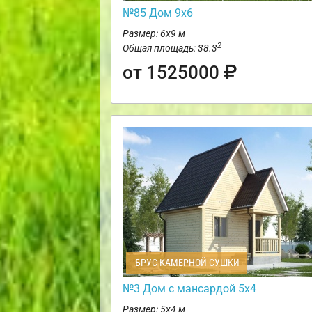
№85 Дом 9х6
Размер: 6х9 м
2
Общая площадь: 38.3
от 1525000
БРУС КАМЕРНОЙ СУШКИ
№3 Дом с мансардой 5х4
Размер: 5х4 м