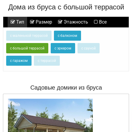
Дома из бруса с большой террасой
Тип
Размер
Этажность
Все
с маленькой террасой
с балконом
с большой террасой
с эркером
с сауной
с гаражом
с террасой
Садовые домики из бруса