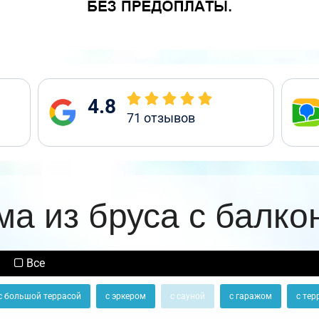
4.8
71
отзывов
ма из бруса с балко
Все
с большой террасой
с эркером
с сауной
с гаражом
с тер