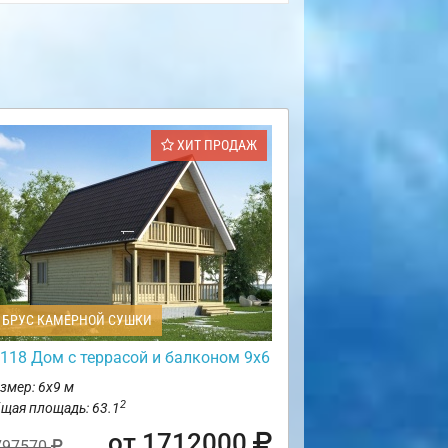
ХИТ ПРОДАЖ
БРУС КАМЕРНОЙ СУШКИ
118 Дом с террасой и балконом 9х6
змер: 6х9 м
2
щая площадь: 63.1
от 1712000
797570