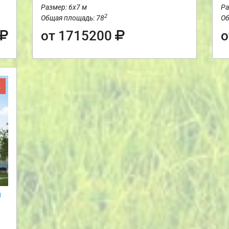
Размер: 6х7 м
Ра
2
Общая площадь: 78
Об
от 1715200
о
Ж
и