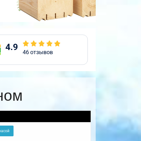
4.9
46
отзывов
ном
расой