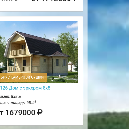
БРУС КАМЕРНОЙ СУШКИ
126 Дом с эркером 8х8
змер: 8х8 м
2
щая площадь: 58.5
т 1679000