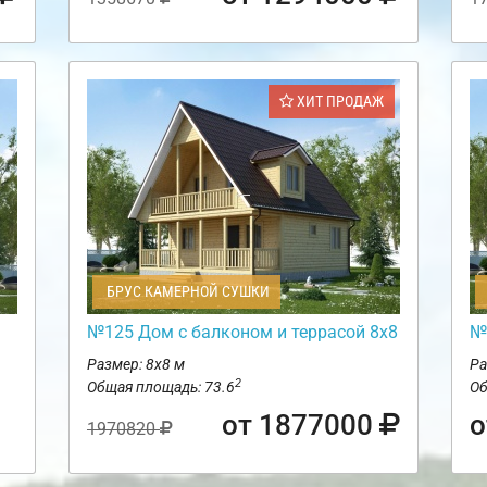
ХИТ ПРОДАЖ
БРУС КАМЕРНОЙ СУШКИ
№125 Дом с балконом и террасой 8х8
№
Размер: 8х8 м
Ра
2
Общая площадь: 73.6
Об
от 1877000
о
1970820