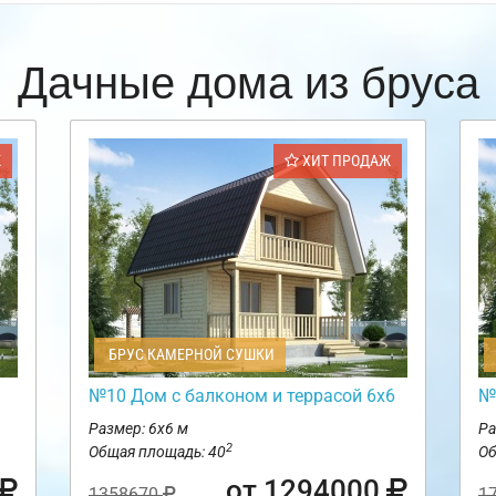
Дачные дома из бруса
Ж
ХИТ ПРОДАЖ
БРУС КАМЕРНОЙ СУШКИ
№10 Дом с балконом и террасой 6х6
№
Размер: 6х6 м
Ра
2
Общая площадь: 40
Об
от 1294000
1358670
1