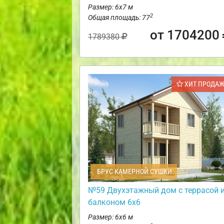
Размер: 6х7 м
2
Общая площадь: 77
от 1704200
1789380
ХИТ ПРОДА
БРУС КАМЕРНОЙ СУШКИ
№59 Двухэтажный дом с террасой 
балконом 6х6
Размер: 6х6 м