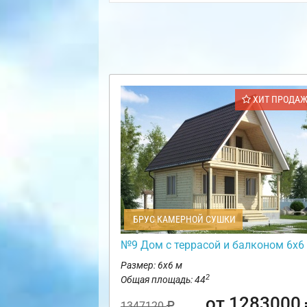
ХИТ ПРОДА
БРУС КАМЕРНОЙ СУШКИ
№9 Дом с террасой и балконом 6х6
Размер: 6х6 м
2
Общая площадь: 44
от 1283000
1347120