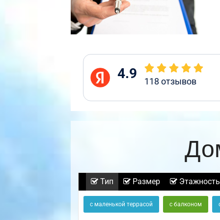
4.9
118
отзывов
До
Тип
Размер
Этажность
с маленькой террасой
с балконом