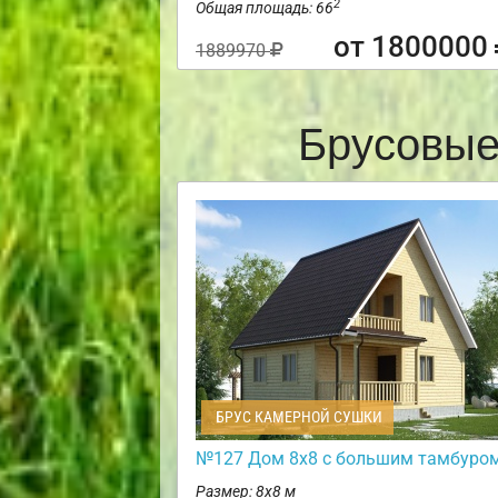
2
Общая площадь: 66
от 1800000
1889970
Брусовые
БРУС КАМЕРНОЙ СУШКИ
№127 Дом 8х8 с большим тамбуро
Размер: 8х8 м