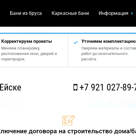
а
Бани из бруса
Каркасные бани
Информация
Корректируем проекты
Уточняем комплектацию
Меняем планировку,
Сверяем материалы и состав
расположение окон, дверей и
работ до окончательного
перегородок.
расчёта.
Ейске
+7 921 027-89-