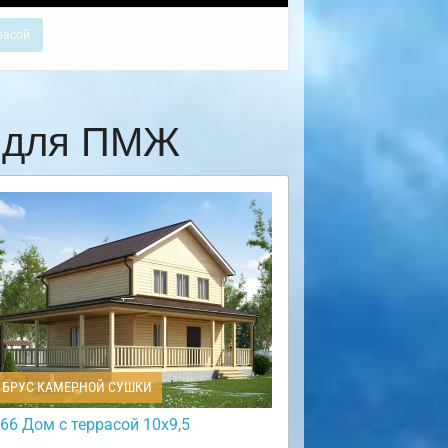
расой
е для ПМЖ
БРУС КАМЕРНОЙ СУШКИ
66 Дом с террасой 10х9,5