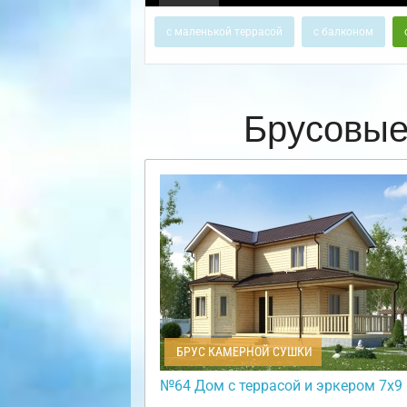
с маленькой террасой
с балконом
Брусовые
БРУС КАМЕРНОЙ СУШКИ
№64 Дом с террасой и эркером 7х9