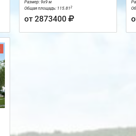
Размер: 9х9 м
Ра
2
Общая площадь: 115.81
Об
от 2873400
о
Ж