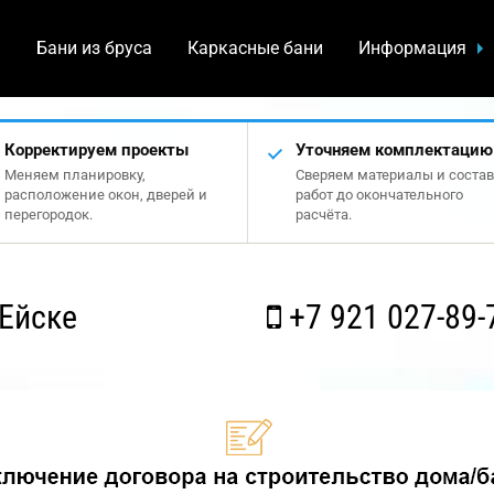
а
Бани из бруса
Каркасные бани
Информация
Корректируем проекты
Уточняем комплектацию
Меняем планировку,
Сверяем материалы и состав
расположение окон, дверей и
работ до окончательного
перегородок.
расчёта.
Ейске
+7 921 027-89-