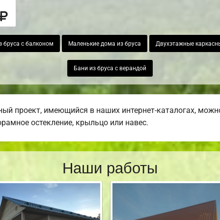
з бруса с балконом
Маленькие дома из бруса
Двухэтажные каркасн
Бани из бруса с верандой
ый проект, имеющийся в наших интернет-каталогах, можн
норамное остекление, крыльцо или навес.
Наши работы