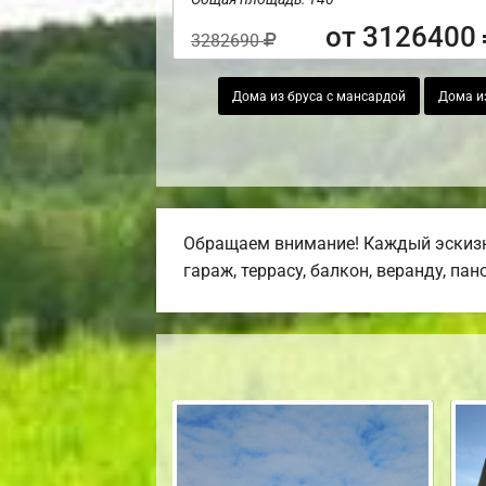
от 3126400
3282690
Дома из бруса с мансардой
Дома и
Обращаем внимание! Каждый эскизн
гараж, террасу, балкон, веранду, па