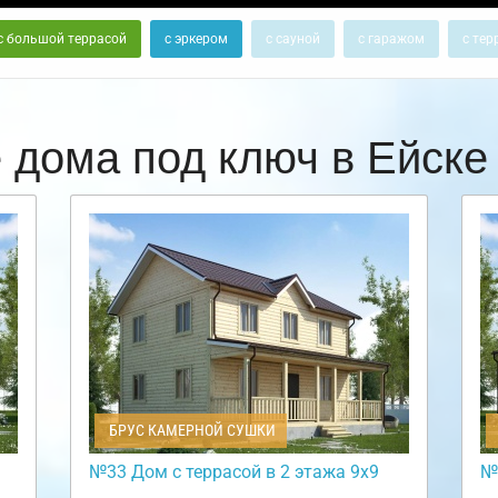
с большой террасой
с эркером
с сауной
с гаражом
с тер
 дома под ключ в Ейск
БРУС КАМЕРНОЙ СУШКИ
№33 Дом с террасой в 2 этажа 9х9
№