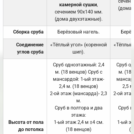
сечени
камерной сушки
,
(дома 
сечением 90х140 мм.
(дома двухэтажные).
Сборка сруба
Берёзовый нагель.
Берёз
Соединение
«Тёплый угол» (коренной
«Тёплый 
углов сруба
шип).
Сруб одноэтажный: 2,4
Сруб од
м. (18 венцов) Сруб с
м. (18
мансардой: 1-ый этаж-
мансард
2,4 м. (18 венцов)
2,5 м
2-ой этаж (мансарда)- 2,3
2-ой этаж
м.
Сруб в полтора и два
Сруб в
этажа:
Высота от пола
1-ый этаж 2,4 м ±4 см.
1-ый эт
до потолка
(18 венцов)
(1