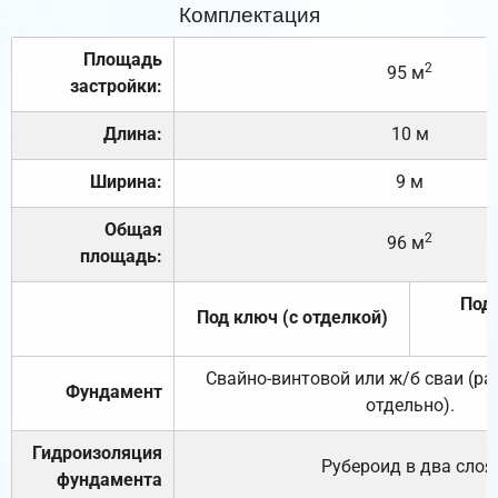
Комплектация
Площадь
2
95 м
застройки:
Длина:
10 м
Ширина:
9 м
Общая
2
96 м
площадь:
Под 
Под ключ (с отделкой)
Свайно-винтовой или ж/б сваи (р
Фундамент
отдельно).
Гидроизоляция
Рубероид в два слоя
фундамента