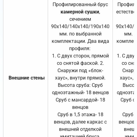
Профилированный брус
Профили
камерной сушки
,
естестве
сечением
с
90х140/140х140/190х140
90х140/
мм. по выбранной
мм. 
комплектации. Два вида
комплек
профиля:
п
1. С двух сторон, прямой
1. С дву
со снятой фаской. 2.
со сня
Снаружи под «блок-
Снару
Внешние стены
хаус», внутри прямой.
хаус», 
Высота сруба: Сруб
Высот
одноэтажный- 18 венцов
одноэта
Сруб с мансардой- 18
Сруб с
венцов
Сруб в 1,5 этажа- 18
Сруб в
венцов, далее каркас с
венцов,
внешней отделкой
внеш
имитацией бруса.
имит