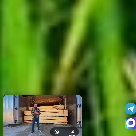
🔇
⛶
✖