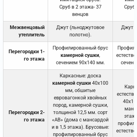
Сруб в 2 этажа- 37
Сруб 
венцов
Межвенцовый
Джут (льноджутовое
Джут 
утеплитель
полотно).
п
Профилированный брус
Профили
Перегородки 1-
камерной сушки
,
естестве
го этажа
сечением 90х140 мм.
сечени
Каркасные: доска
камерной сушки
40х100
Карк
мм, обшитые
естеств
евровагонкой хвойных
40х10
пород, камерной сушки,
манса
Перегородки 2-
толщиной 12,5 мм. сорт
этажа
го этажа
«АВ» (дома с мансардой
профили
и в 1,5 этажа). Брусовые:
естестве
профилированный брус