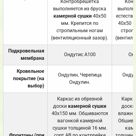
Контробрешётка
Конт
выполняется из бруска
выполня
камерной сушки
40х50
естеств
мм. Крепится по
40х50 м
стропильным ногам
строп
(вентиляционный зазор).
(вентиля
Подкровельная
Ондутис А100
Он
мембрана
Кровельное
Ондулин, Черепица
Ондул
покрытие (на
Ондулин.
выбор)
Каркас из обрезной
Карка
доски
камерной сушки
доски
40х150 мм. Обшиваются
влажно
вагонкой камерной
Обшива
сушки толщиной 16 мм.
каме
Фронтоны (при
сорт АВ по контррейке
толщиной