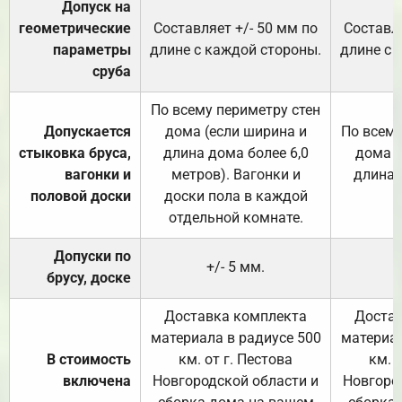
Допуск на
геометрические
Составляет +/- 50 мм по
Составля
параметры
длине с каждой стороны.
длине с 
сруба
По всему периметру стен
Допускается
дома (если ширина и
По всему
стыковка бруса,
длина дома более 6,0
дома (
вагонки и
метров). Вагонки и
длина 
половой доски
доски пола в каждой
отдельной комнате.
Допуски по
+/- 5 мм.
брусу, доске
Доставка комплекта
Достав
материала в радиусе 500
материал
В стоимость
км. от г. Пестова
км. 
включена
Новгородской области и
Новгоро