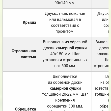
90х140 мм.
Двускатная, ломаная
Двуска
или вальмовая в
или 
Крыша
соответствии с
соо
проектом.
п
Выполнена из обрезной
Выполне
доски
камерной сушки
доски
Стропильная
40х150 мм. Шаг
влажно
система
установки стропильных
Шаг
ног 600 мм.
стропиль
Выполняется
Вы
из обрезной доски
из об
камерной сушки
естеств
толщиной 20-22 мм. Шаг
толщино
крепления
к
обрешетки 300 мм.
обреш
Обрешётка