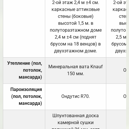
2-ой этаж 2,4 м ±4 см.
2-ой эт
каркасные аттиковые
каркас
стены (боковые)
стен
высотой 1,5 м. в
высо
полутораэтажном доме
полутор
2,4 м ±4 см (поднят
2,5 м 
брусом на 18 венцов) в
брусом 
двухэтажном доме.
двухэ
Утепление (пол,
Минеральная вата
Knauf
потолок,
От
150
мм.
мансарда)
Пароизоляция
(пол, потолок,
Ондутис
R70
.
От
мансарда)
Шпунтованная доска
камерной сушки