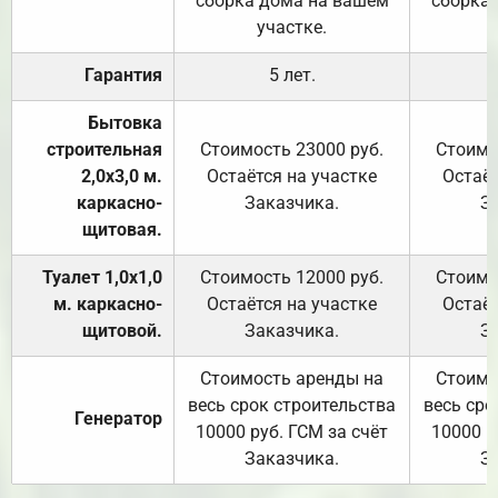
сборка дома на вашем
сборка
участке.
Гарантия
5 лет.
Бытовка
строительная
Стоимость 23000 руб.
Стоимо
2,0х3,0 м.
Остаётся на участке
Остаёт
каркасно-
Заказчика.
З
щитовая.
Туалет 1,0х1,0
Стоимость 12000 руб.
Стоимо
м. каркасно-
Остаётся на участке
Остаёт
щитовой.
Заказчика.
З
Стоимость аренды на
Стоимо
весь срок строительства
весь сро
Генератор
10000 руб. ГСМ за счёт
10000 р
Заказчика.
З