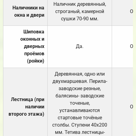
Наличник деревянный,
Наличники на
строганый, камерной
От
окна и двери
сушки 70-90 мм.
Шиповка
оконных и
дверных
Да.
От
проёмов
(ройки)
Деревянная, одно или
двухмаршевая. Перила-
заводские резные,
балясины- заводские
Лестница (при
точеные,
наличии
От
устанавливаются
второго этажа)
стартовые точёные
столбы. Ступени 40х200
мм. Тетива лестницы-