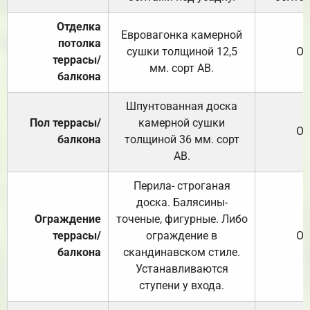
Отделка
Евровагонка камерной
потолка
сушки толщиной 12,5
От
террасы/
мм. сорт АВ.
балкона
Шпунтованная доска
Пол террасы/
камерной сушки
От
балкона
толщиной 36 мм. сорт
АВ.
Перила- строганая
доска. Балясины-
Ограждение
точеные, фигурные. Либо
террасы/
ограждение в
От
балкона
скандинавском стиле.
Устанавливаются
ступени у входа.