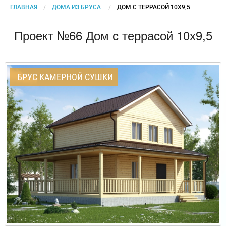
ГЛАВНАЯ
ДОМА ИЗ БРУСА
CURRENT:
ДОМ С ТЕРРАСОЙ 10Х9,5
Проект №66 Дом с террасой 10х9,5
БРУС КАМЕРНОЙ СУШКИ