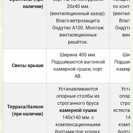
наличии)
20х40 мм.
по контр
(вентиляционный зазор).
(вентиля
Влаго-ветрозащита
Влаго
Ондутис А100. Монтаж
Ондути
вентиляционных
вент
решёток.
Ширина 400 мм.
Шир
Подшиваются вагонкой
Подшива
Свесы крыши
камерной сушки, сорт
камерн
АВ.
Устанавливаются
Уста
опорные столбы из
опорн
строганного бруса
строг
Терраса/балкон
камерной сушки
естеств
(при наличии)
140х140 мм. с
140
компенсационными
компе
болтами под усадку.
болтам