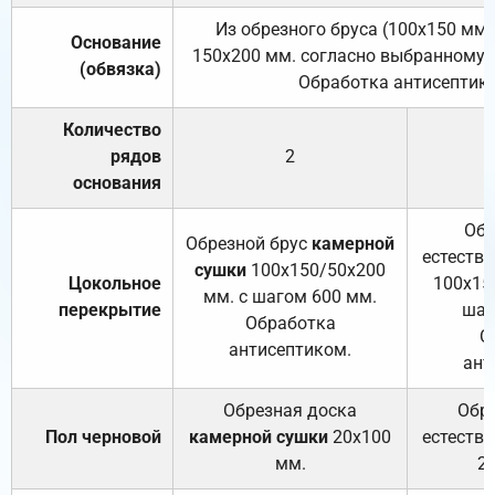
Из обрезного бруса (100х150 мм.
Основание
150х200 мм. согласно выбранному с
(обвязка)
Обработка антисептик
Количество
рядов
2
основания
Обр
Обрезной брус
камерной
естеств
сушки
100х150/50х200
Цокольное
100х15
мм. с шагом 600 мм.
перекрытие
шаг
Обработка
О
антисептиком.
ант
Обрезная доска
Обр
Пол черновой
камерной сушки
20х100
естеств
мм.
2