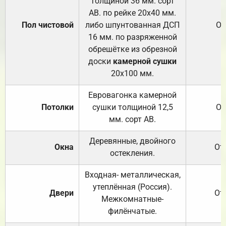
толщиной 36 мм. сорт
АВ. по рейке 20х40 мм.
Пол чистовой
либо шпунтованная ДСП
От
16 мм. по разряженной
обрешётке из обрезной
доски
камерной сушки
20х100 мм.
Евровагонка камерной
Потолки
сушки толщиной 12,5
От
мм. сорт АВ.
Деревянные, двойного
Окна
От
остекления.
Входная- металлическая,
утеплённая (Россия).
Двери
От
Межкомнатные-
филёнчатые.