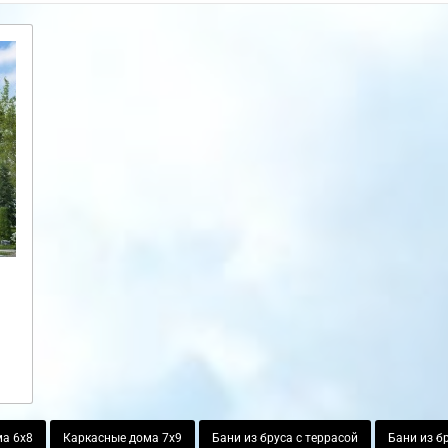
а 6х8
Каркасные дома 7х9
Бани из бруса с террасой
Бани из б