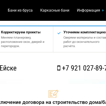
а
Бани из бруса
Каркасные бани
Информация
Корректируем проекты
Уточняем комплектацию
Меняем планировку,
Сверяем материалы и состав
расположение окон, дверей и
работ до окончательного
перегородок.
расчёта.
Ейске
+7 921 027-89-