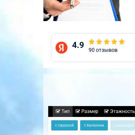
4.9
90
отзывов
Тип
Размер
Этажность
с террасой
с балконом
с верандой