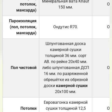
Минеральная вата
Knauf
потолок,
От
150
мм.
мансарда)
Пароизоляция
(пол, потолок,
Ондутис
R70
.
От
мансарда)
Шпунтованная доска
камерной сушки
толщиной 36 мм. сорт
АВ. по рейке 20х40 мм.
Пол чистовой
либо шпунтованная ДСП
От
16 мм. по разряженной
обрешётке из обрезной
доски
камерной сушки
20х100 мм.
Евровагонка камерной
Потолки
сушки толщиной 12,5
От