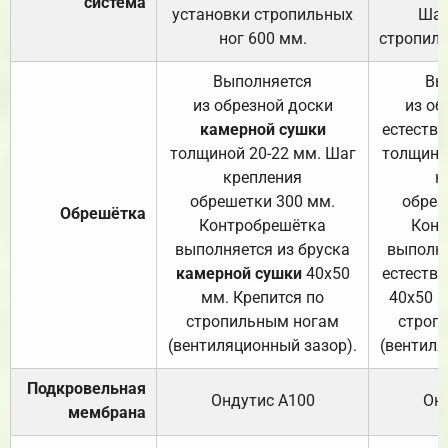
система
установки стропильных
Шаг
ног 600 мм.
стропиль
Выполняется
Вы
из обрезной доски
из об
камерной сушки
естеств
толщиной 20-22 мм. Шаг
толщино
крепления
к
обрешетки 300 мм.
обреш
Обрешётка
Контробрешётка
Конт
выполняется из бруска
выполня
камерной сушки
40х50
естеств
мм. Крепится по
40х50 м
стропильным ногам
строп
(вентиляционный зазор).
(вентиля
Подкровельная
Ондутис А100
Он
мембрана