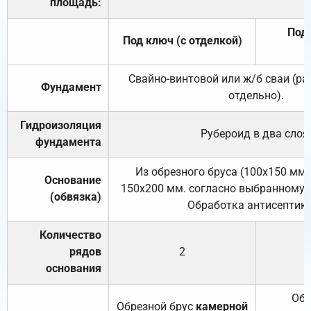
площадь:
Под 
Под ключ (с отделкой)
Свайно-винтовой или ж/б сваи (р
Фундамент
отдельно).
Гидроизоляция
Рубероид в два слоя
фундамента
Из обрезного бруса (100х150 мм.
Основание
150х200 мм. согласно выбранному с
(обвязка)
Обработка антисептик
Количество
рядов
2
основания
Обр
Обрезной брус
камерной