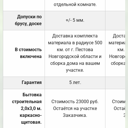
отдельной комнате.
Допуски по
+/- 5 мм.
брусу, доске
Доставка комплекта
Достав
материала в радиусе 500
материал
В стоимость
км. от г. Пестова
км. 
включена
Новгородской области и
Новгоро
сборка дома на вашем
сборка
участке.
Гарантия
5 лет.
Бытовка
строительная
Стоимость 23000 руб.
Стоимо
2,0х3,0 м.
Остаётся на участке
Остаёт
каркасно-
Заказчика.
З
щитовая.