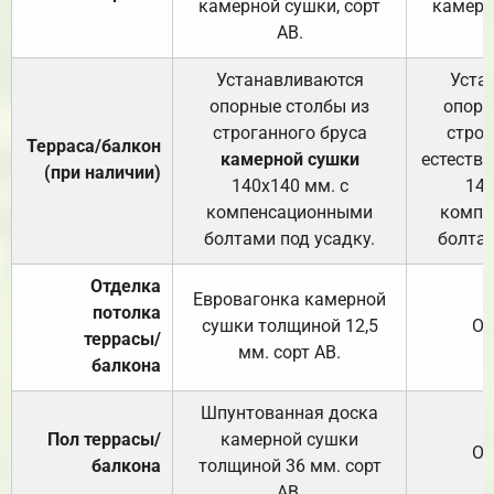
камерной сушки, сорт
камерн
АВ.
Устанавливаются
Уста
опорные столбы из
опорн
строганного бруса
строг
Терраса/балкон
камерной сушки
естеств
(при наличии)
140х140 мм. с
140
компенсационными
компе
болтами под усадку.
болтам
Отделка
Евровагонка камерной
потолка
сушки толщиной 12,5
От
террасы/
мм. сорт АВ.
балкона
Шпунтованная доска
Пол террасы/
камерной сушки
От
балкона
толщиной 36 мм. сорт
АВ.