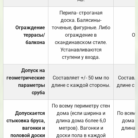
Перила- строганая
доска. Балясины-
Ограждение
точеные, фигурные. Либо
террасы/
ограждение в
От
балкона
скандинавском стиле.
Устанавливаются
ступени у входа.
Допуск на
геометрические
Составляет +/- 50 мм по
Составля
параметры
длине с каждой стороны.
длине с 
сруба
По всему периметру стен
Допускается
дома (если ширина и
По всему
стыковка бруса,
длина дома более 6,0
дома (
вагонки и
метров). Вагонки и
длина 
половой доски
доски пола в каждой