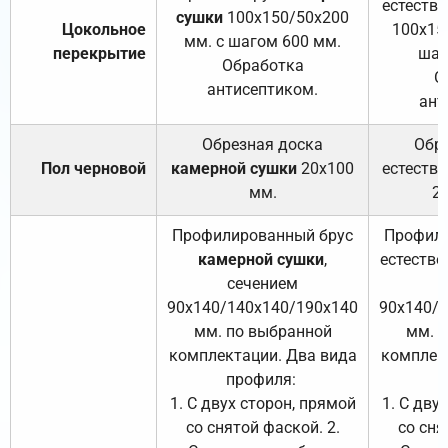
естеств
сушки
100х150/50х200
Цокольное
100х15
мм. с шагом 600 мм.
перекрытие
шаг
Обработка
О
антисептиком.
ант
Обрезная доска
Обр
Пол черновой
камерной сушки
20х100
естеств
мм.
2
Профилированный брус
Профили
камерной сушки
,
естестве
сечением
с
90х140/140х140/190х140
90х140/
мм. по выбранной
мм. 
комплектации. Два вида
комплек
профиля:
п
1. С двух сторон, прямой
1. С дву
со снятой фаской. 2.
со сня