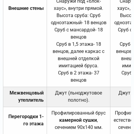
Снаружи под «блок-
Снару
Внешние стены
хаус», внутри прямой.
хаус», 
Высота сруба: Сруб
Высот
одноэтажный- 18 венцов
одноэта
Сруб с мансардой- 18
Сруб с
венцов
Сруб в 1,5 этажа- 18
Сруб в
венцов, далее каркас с
венцов,
внешней отделкой
внеш
имитацией бруса.
имит
Сруб в 2 этажа- 37
Сруб 
венцов
Межвенцовый
Джут (льноджутовое
Джут 
утеплитель
полотно).
п
Профилированный брус
Профили
Перегородки 1-
камерной сушки
,
естестве
го этажа
сечением 90х140 мм.
сечени