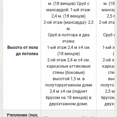
м. (18 венцов) Сруб с
м. (18
мансардой: 1-ый этаж-
мансард
2,4 м. (18 венцов)
2,5 м
2-ой этаж (мансарда)- 2,3
2-ой этаж
м.
Сруб в полтора и два
Сруб в
этажа:
Высота от пола
1-ый этаж 2,4 м ±4 см.
1-ый эт
до потолка
(18 венцов)
(1
2-ой этаж 2,4 м ±4 см.
2-ой эт
каркасные аттиковые
каркас
стены (боковые)
стен
высотой 1,5 м. в
высо
полутораэтажном доме
полутор
2,4 м ±4 см (поднят
2,5 м 
брусом на 18 венцов) в
брусом 
двухэтажном доме.
двухэ
Утепление (пол,