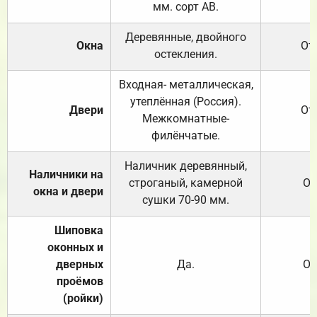
мм. сорт АВ.
Деревянные, двойного
Окна
От
остекления.
Входная- металлическая,
утеплённая (Россия).
Двери
От
Межкомнатные-
филёнчатые.
Наличник деревянный,
Наличники на
строганый, камерной
От
окна и двери
сушки 70-90 мм.
Шиповка
оконных и
дверных
Да.
От
проёмов
(ройки)