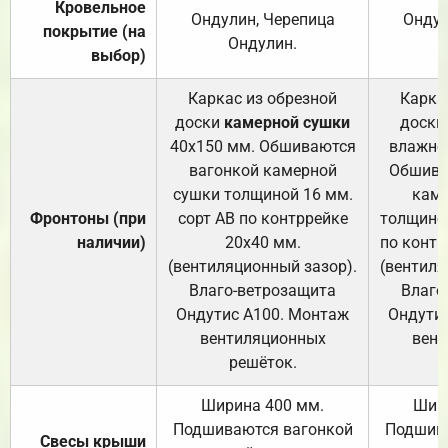
Кровельное
Ондулин, Черепица
Ондул
покрытие (на
Ондулин.
выбор)
Каркас из обрезной
Карка
доски
камерной сушки
доски
40х150 мм. Обшиваются
влажно
вагонкой камерной
Обшива
сушки толщиной 16 мм.
каме
Фронтоны (при
сорт АВ по контррейке
толщиной
наличии)
20х40 мм.
по контр
(вентиляционный зазор).
(вентиля
Влаго-ветрозащита
Влаго
Ондутис А100. Монтаж
Ондути
вентиляционных
вент
решёток.
Ширина 400 мм.
Шир
Подшиваются вагонкой
Подшива
Свесы крыши