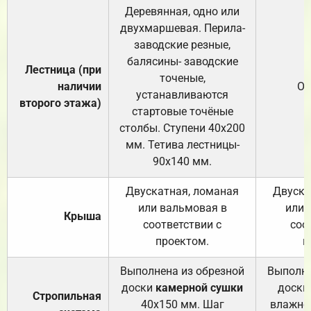
Деревянная, одно или
двухмаршевая. Перила-
заводские резные,
балясины- заводские
Лестница (при
точеные,
наличии
От
устанавливаются
второго этажа)
стартовые точёные
столбы. Ступени 40х200
мм. Тетива лестницы-
90х140 мм.
Двускатная, ломаная
Двуска
или вальмовая в
или 
Крыша
соответствии с
соо
проектом.
п
Выполнена из обрезной
Выполне
доски
камерной сушки
доски
Стропильная
40х150 мм. Шаг
влажно