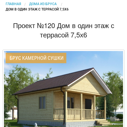
ГЛАВНАЯ
ДОМА ИЗ БРУСА
CURRENT:
ДОМ В ОДИН ЭТАЖ С ТЕРРАСОЙ 7,5Х6
Проект №120 Дом в один этаж с
террасой 7,5х6
БРУС КАМЕРНОЙ СУШКИ