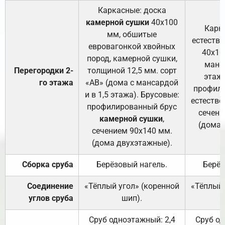
Каркасные: доска
камерной сушки
40х100
Карк
мм, обшитые
естеств
евровагонкой хвойных
40х10
пород, камерной сушки,
манса
Перегородки 2-
толщиной 12,5 мм. сорт
этажа
го этажа
«АВ» (дома с мансардой
профили
и в 1,5 этажа). Брусовые:
естестве
профилированный брус
сечени
камерной сушки
,
(дома 
сечением 90х140 мм.
(дома двухэтажные).
Сборка сруба
Берёзовый нагель.
Берёз
Соединение
«Тёплый угол» (коренной
«Тёплый 
углов сруба
шип).
Сруб одноэтажный: 2,4
Сруб од