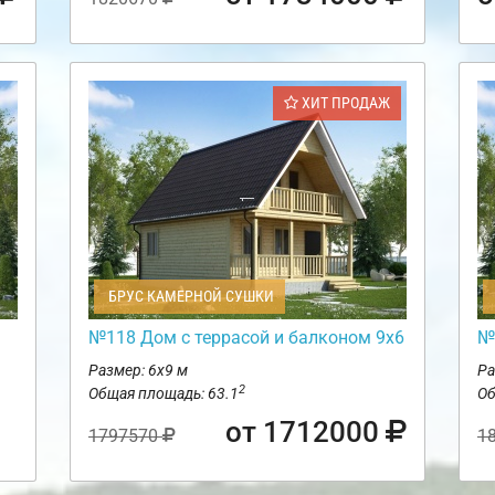
ХИТ ПРОДАЖ
БРУС КАМЕРНОЙ СУШКИ
№118 Дом с террасой и балконом 9х6
№
Размер: 6х9 м
Ра
2
Общая площадь: 63.1
Об
от 1712000
1797570
1