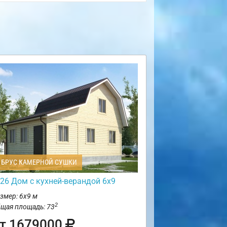
БРУС КАМЕРНОЙ СУШКИ
26 Дом с кухней-верандой 6х9
змер: 6х9 м
2
щая площадь: 73
т 1679000