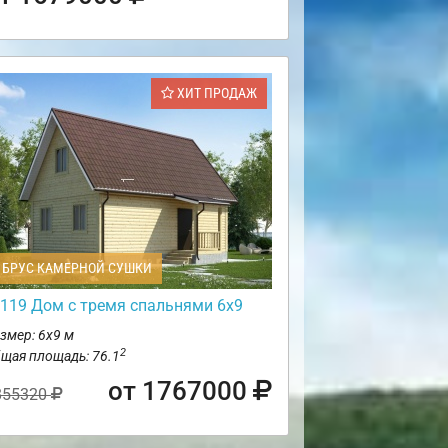
ХИТ ПРОДАЖ
БРУС КАМЕРНОЙ СУШКИ
119 Дом с тремя спальнями 6х9
змер: 6х9 м
2
щая площадь: 76.1
от 1767000
855320