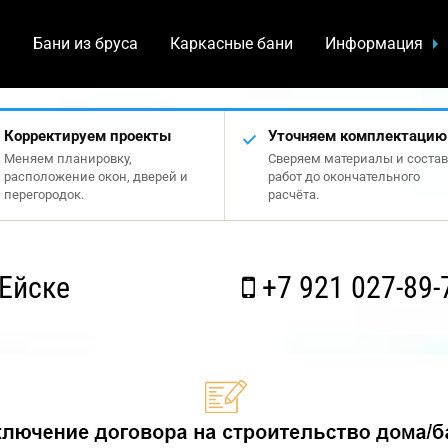
а
Бани из бруса
Каркасные бани
Информация
Корректируем проекты
Уточняем комплектацию
Меняем планировку,
Сверяем материалы и состав
расположение окон, дверей и
работ до окончательного
перегородок.
расчёта.
Ейске
+7 921 027-89-