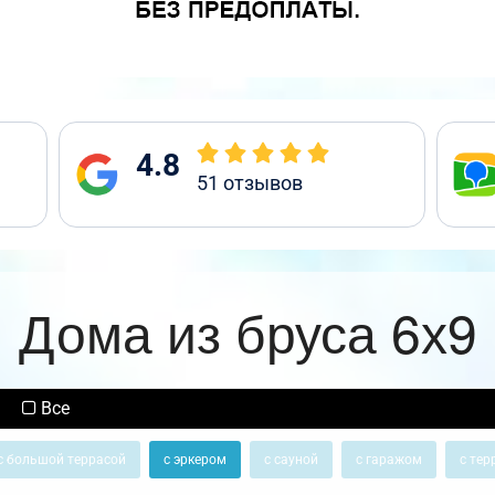
4.8
51
отзывов
Дома из бруса 6х9
Все
с большой террасой
с эркером
с сауной
с гаражом
с тер