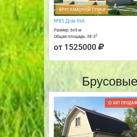
БРУС КАМЕРНОЙ СУШКИ
№85 Дом 9х6
Размер: 6х9 м
2
Общая площадь: 38.3
от 1525000
Брусовые
ХИТ ПРОДА