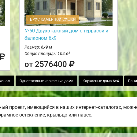
БРУС КАМЕРНОЙ СУШКИ
№60 Двухэтажный дом с террасой и
балконом 6х9
Размер: 6х9 м
2
Общая площадь: 104.6
от 2576400
лконом
Одноэтажные каркасные дома
Каркасные дома 6х4
Бани
ый проект, имеющийся в наших интернет-каталогах, можн
норамное остекление, крыльцо или навес.