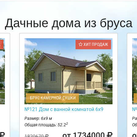
Дачные дома из бруса
Ж
ХИТ ПРОДАЖ
БРУС КАМЕРНОЙ СУШКИ
№121 Дом с ванной комнатой 6х9
№
Размер: 6х9 м
Ра
2
Общая площадь: 52.2
Об
от 1734000
о
1820670