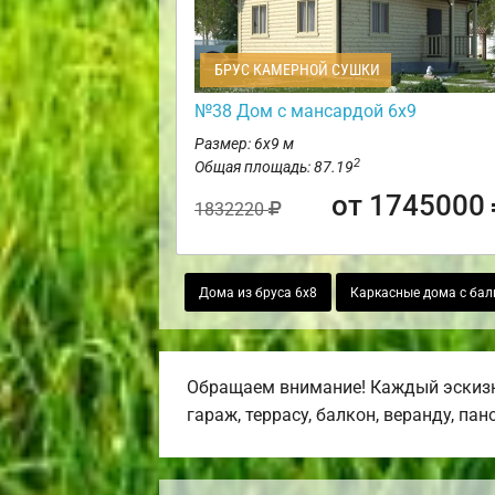
БРУС КАМЕРНОЙ СУШКИ
№38 Дом с мансардой 6х9
Размер: 6х9 м
2
Общая площадь: 87.19
от 1745000
1832220
Дома из бруса 6х8
Каркасные дома с ба
Обращаем внимание! Каждый эскизн
гараж, террасу, балкон, веранду, па