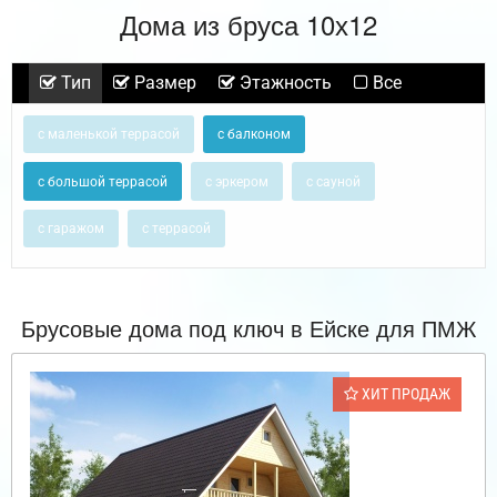
Дома из бруса 10х12
Тип
Размер
Этажность
Все
с маленькой террасой
с балконом
с большой террасой
с эркером
с сауной
с гаражом
с террасой
Брусовые дома под ключ в Ейске для ПМЖ
ХИТ ПРОДАЖ