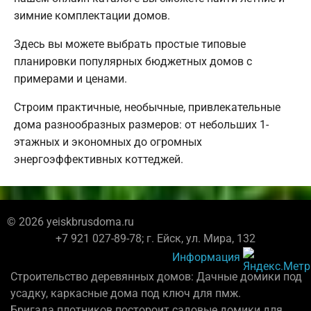
зимние комплектации домов.
Здесь вы можете выбрать простые типовые
планировки популярных бюджетных домов с
примерами и ценами.
Строим практичные, необычные, привлекательные
дома разнообразных размеров: от небольших 1-
этажных и экономных до огромных
энергоэффективных коттеджей.
© 2026 yeiskbrusdoma.ru
+7 921 027-89-78; г. Ейск, ул. Мира, 132
Информация
Строительство деревянных домов: Дачные домики под
усадку, каркасные дома под ключ для пмж.
Бригада плотников постороит садовые домики для