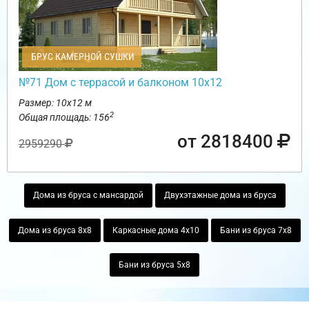
БРУС КАМЕРНОЙ СУШКИ
№71 Дом с террасой и балконом 10х12
Размер: 10х12 м
2
Общая площадь: 156
от 2818400
2959290
Дома из бруса с мансардой
Двухэтажные дома из бруса
Дома из бруса 8х8
Каркасные дома 4х10
Бани из бруса 7х8
Бани из бруса 5х8