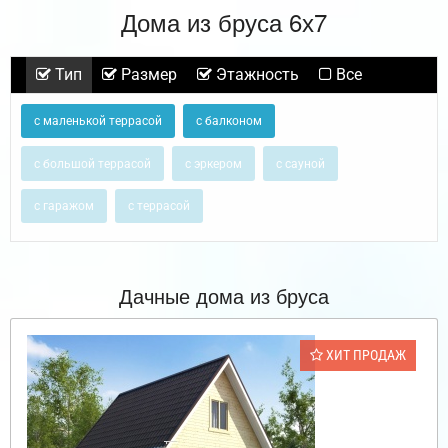
Дома из бруса 6х7
Тип
Размер
Этажность
Все
с маленькой террасой
с балконом
с большой террасой
с эркером
с сауной
с гаражом
с террасой
Дачные дома из бруса
ХИТ ПРОДАЖ