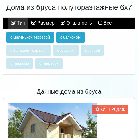
Дома из бруса полутораэтажные 6х7
Тип
Размер
Этажность
Все
с маленькой террасой
с балконом
с большой террасой
с эркером
с сауной
с гаражом
с террасой
Дачные дома из бруса
ХИТ ПРОДАЖ