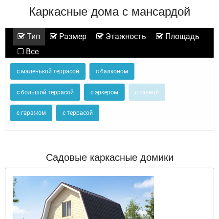
Каркасные дома с мансардой
Тип
Размер
Этажность
Площадь
Все
с маленькой террасой
с балконом
с большой террасой
с эркером
с сауной
с гаражом
с террасой
Садовые каркасные домики