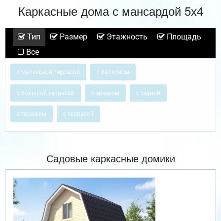
Каркасные дома с мансардой 5х4
Тип
Размер
Этажность
Площадь
Все
с маленькой террасой
с балконом
с большой террасой
с эркером
с сауной
с гаражом
с террасой
Садовые каркасные домики