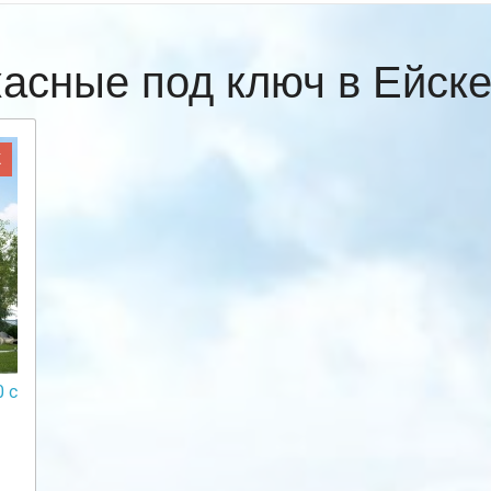
касные под ключ в Ейск
Ж
 с