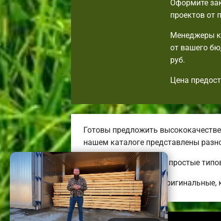
Оформите зак
проектов от 
Менеджеры ко
от вашего бю
руб.
Цена предост
Готовы предложить высококачествен
нашем каталоге представлены разн
Тут вы всегда найдете простые типо
Строим практичные, оригинальные, 