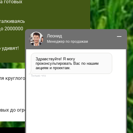
га готовых
талкиваясь
до 2000000
Леонид
Менеджер по продажам
 удивят!
Здравствуйте! Я могу 
проконсультировать Вас по нашим 
акциям и проектам.
Только что
ля круглогодичного проживания. В
евых до огромных коттеджей.