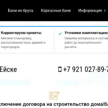
а
Бани из бруса
Каркасные бани
Информация
Корректируем проекты
Уточняем комплектацию
Меняем планировку,
Сверяем материалы и состав
расположение окон, дверей и
работ до окончательного
перегородок.
расчёта.
Ейске
+7 921 027-89-