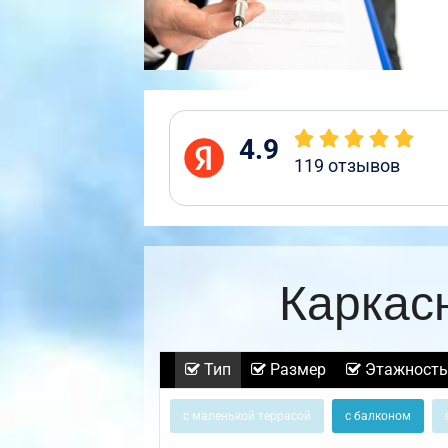
4.9
119
отзывов
Каркас
Тип
Размер
Этажность
с маленькой террасой
с балконом