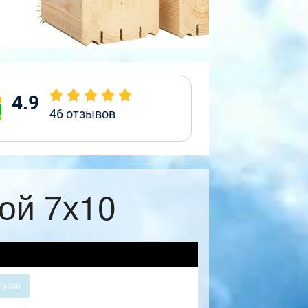
4.9
46
отзывов
ой 7х10
расой