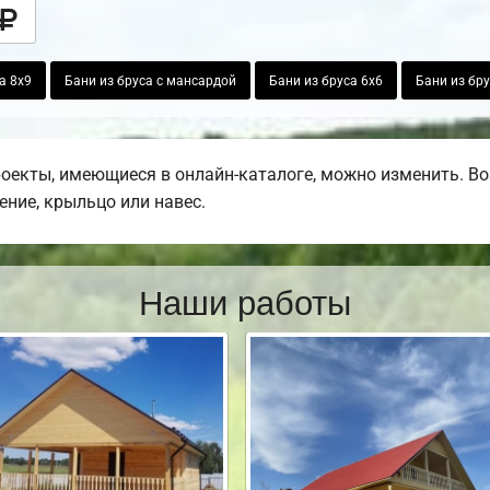
а 8х9
Бани из бруса с мансардой
Бани из бруса 6х6
Бани из бру
роекты, имеющиеся в онлайн-каталоге, можно изменить. В
ение, крыльцо или навес.
Наши работы