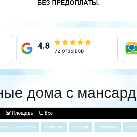
4.8
72
отзывов
ные дома с мансард
Площадь
Все
с большой террасой
с эркером
с сауной
с гаражом
с тер