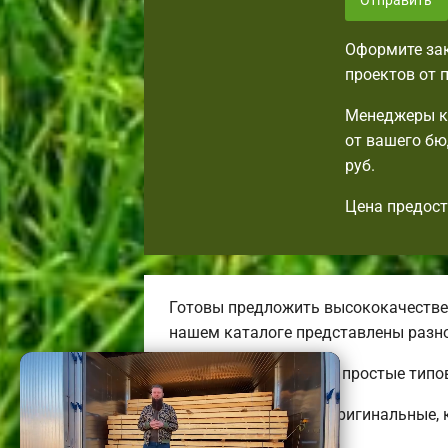
Отправить
Оформите зак
проектов от 
Менеджеры ко
от вашего бю
руб.
Цена предост
Готовы предложить высококачествен
нашем каталоге представлены разн
Тут вы всегда найдете простые типо
Строим практичные, оригинальные, 