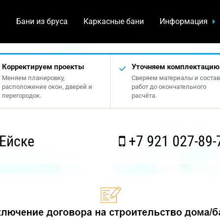
а
Бани из бруса
Каркасные бани
Информация
Корректируем проекты
Уточняем комплектацию
Меняем планировку,
Сверяем материалы и состав
расположение окон, дверей и
работ до окончательного
перегородок.
расчёта.
Ейске
+7 921 027-89-