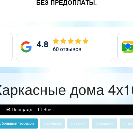
4.8
60
отзывов
Каркасные дома 4х1
Площадь
Все
с большой террасой
с эркером
с сауной
с гаражом
с тер