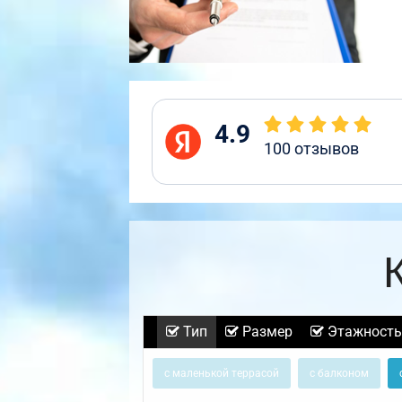
4.9
100
отзывов
Тип
Размер
Этажность
с маленькой террасой
с балконом