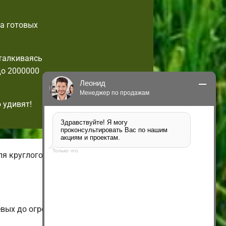
га готовых
талкиваясь
до 2000000
Леонид
Менеджер по продажам
 удивят!
Здравствуйте! Я могу 
проконсультировать Вас по нашим 
акциям и проектам.
Только что
ля круглогодичного проживания. В
евых до огромных коттеджей.