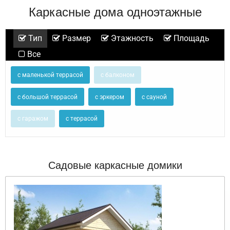
Каркасные дома одноэтажные
Тип
Размер
Этажность
Площадь
Все
с маленькой террасой
с балконом
с большой террасой
с эркером
с сауной
с гаражом
с террасой
Садовые каркасные домики