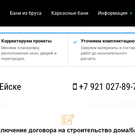
а
Бани из бруса
Каркасные бани
Информация
Корректируем проекты
Уточняем комплектацию
Меняем планировку,
Сверяем материалы и состав
расположение окон, дверей и
работ до окончательного
перегородок.
расчёта.
Ейске
+7 921 027-89-