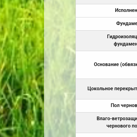
Исполне
Фундаме
Гидроизоля
фундамен
Основание (обвяз
Цокольное перекры
Пол черно
Влаго-ветрозащ
чернового п