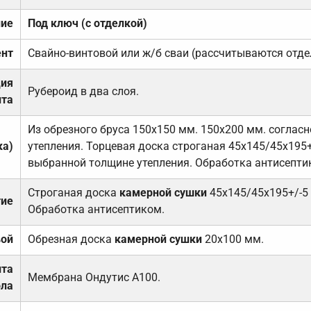
ние
Под ключ (с отделкой)
нт
Свайно-винтовой или ж/б сваи (рассчитываются отде
ция
Рубероид в два слоя.
та
Из обрезного бруса 150х150 мм. 150х200 мм. соглас
ка)
утепления. Торцевая доска строганая 45х145/45х195+
выбранной толщине утепления. Обработка антисепти
Строганая доска
камерной сушки
45х145/45х195+/-5
тие
Обработка антисептиком.
вой
Обрезная доска
камерной сушки
20х100 мм.
ита
Мембрана Ондутис А100.
ола