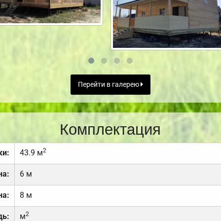
Перейти в галерею
Комплектация
2
ки:
43.9 м
на:
6 м
на:
8 м
2
дь:
м