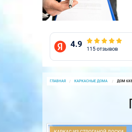
4.9
115
отзывов
ГЛАВНАЯ
КАРКАСНЫЕ ДОМА
CURRENT
ДОМ 6Х
КАРКАС ИЗ СТРОГАНОЙ ДОСКИ