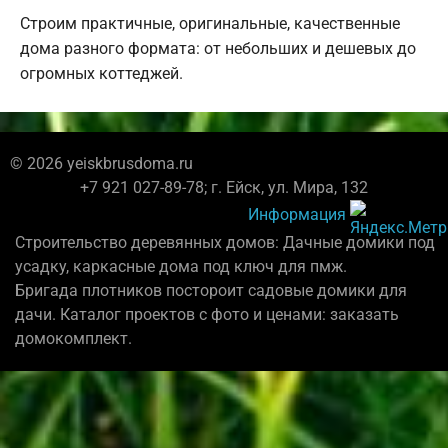
Строим практичные, оригинальные, качественные
дома разного формата: от небольших и дешевых до
огромных коттеджей.
© 2026 yeiskbrusdoma.ru
+7 921 027-89-78; г. Ейск, ул. Мира, 132
Информация
Строительство деревянных домов: Дачные домики под
усадку, каркасные дома под ключ для пмж.
Бригада плотников постороит садовые домики для
дачи. Каталог проектов с фото и ценами: заказать
домокомплект.