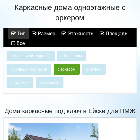
Каркасные дома одноэтажные с
эркером
Тип
Размер
Этажность
Площадь
Все
с маленькой террасой
с балконом
с большой террасой
с эркером
с сауной
с гаражом
с террасой
Дома каркасные под ключ в Ейске для ПМЖ