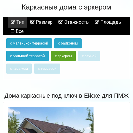
Каркасные дома с эркером
Тип
Размер
Этажность
Площадь
Все
с маленькой террасой
с балконом
с большой террасой
с эркером
с сауной
с гаражом
с террасой
Дома каркасные под ключ в Ейске для ПМЖ