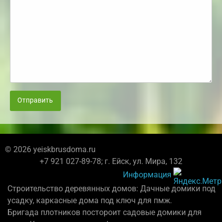
Отправить
© 2026 yeiskbrusdoma.ru
+7 921 027-89-78; г. Ейск, ул. Мира, 132
Информация
Строительство деревянных домов: Дачные домики под
усадку, каркасные дома под ключ для пмж.
Бригада плотников постороит садовые домики для