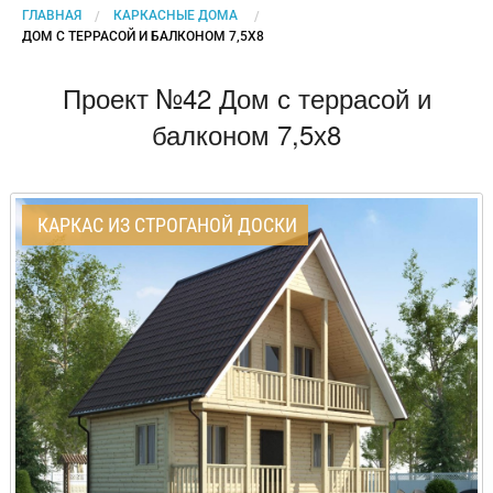
ГЛАВНАЯ
КАРКАСНЫЕ ДОМА
CURRENT:
ДОМ С ТЕРРАСОЙ И БАЛКОНОМ 7,5Х8
Проект №42 Дом с террасой и
балконом 7,5х8
КАРКАС ИЗ СТРОГАНОЙ ДОСКИ