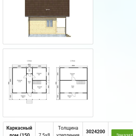
Каркасный
Толщина
3024200
дом (150
7,5х8
утепления
Заказать