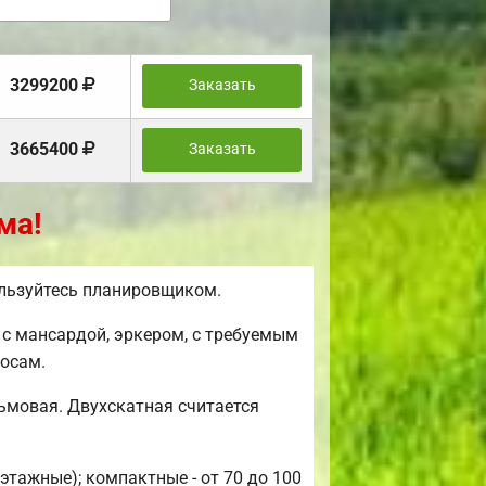
3299200
Заказать
3665400
Заказать
ма!
ользуйтесь планировщиком.
с мансардой, эркером, с требуемым
осам.
ьмовая. Двухскатная считается
этажные); компактные - от 70 до 100