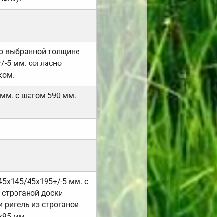
но выбранной толщине
/-5 мм. согласно
ком.
 мм. с шагом 590 мм.
45х145/45х195+/-5 мм. с
 строганой доски
 ригель из строганой
х95 мм.