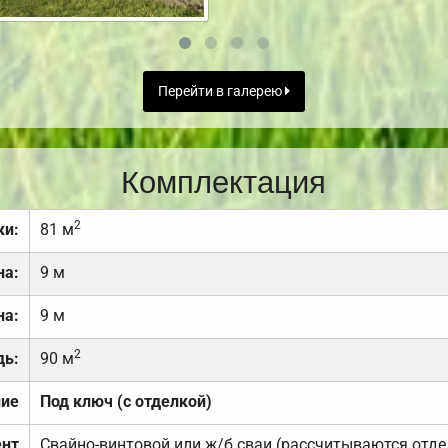
Перейти в галерею
Комплектация
2
ки:
81 м
на:
9 м
на:
9 м
2
дь:
90 м
ние
Под ключ (с отделкой)
нт
Свайно-винтовой или ж/б сваи (рассчитываются отде