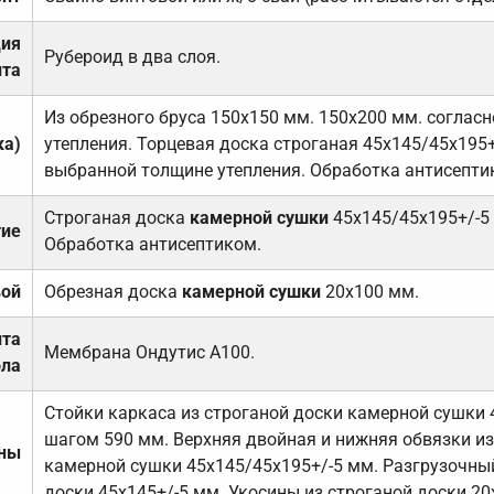
ция
Рубероид в два слоя.
та
Из обрезного бруса 150х150 мм. 150х200 мм. соглас
ка)
утепления. Торцевая доска строганая 45х145/45х195+
выбранной толщине утепления. Обработка антисепти
Строганая доска
камерной сушки
45х145/45х195+/-5
тие
Обработка антисептиком.
вой
Обрезная доска
камерной сушки
20х100 мм.
ита
Мембрана Ондутис А100.
ола
Стойки каркаса из строганой доски камерной сушки 
шагом 590 мм. Верхняя двойная и нижняя обвязки из
ены
камерной сушки 45х145/45х195+/-5 мм. Разгрузочный
доски 45х145+/-5 мм. Укосины из строганой доски 20