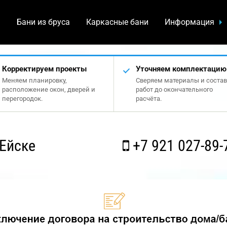
а
Бани из бруса
Каркасные бани
Информация
Корректируем проекты
Уточняем комплектацию
Меняем планировку,
Сверяем материалы и состав
расположение окон, дверей и
работ до окончательного
перегородок.
расчёта.
Ейске
+7 921 027-89-