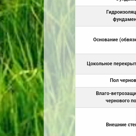
Гидроизоля
фундамен
Основание (обвяз
Цокольное перекры
Пол черно
Влаго-ветрозащ
чернового п
Внешние ст