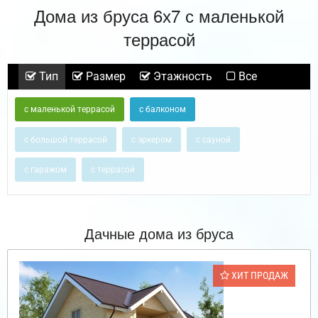
Дома из бруса 6х7 с маленькой
террасой
Тип
Размер
Этажность
Все
с маленькой террасой
с балконом
с большой террасой
с эркером
с сауной
с гаражом
с террасой
Дачные дома из бруса
ХИТ ПРОДАЖ