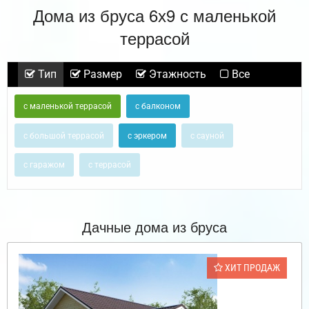
Дома из бруса 6х9 с маленькой
террасой
Тип
Размер
Этажность
Все
с маленькой террасой
с балконом
с большой террасой
с эркером
с сауной
с гаражом
с террасой
Дачные дома из бруса
ХИТ ПРОДАЖ