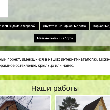
ркасные дома с террасой
Двухэтажные каркасные дома
Каркасные 
Маленькие бани из бруса
ый проект, имеющийся в наших интернет-каталогах, можн
норамное остекление, крыльцо или навес.
Наши работы