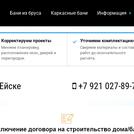
а
Бани из бруса
Каркасные бани
Информация
Корректируем проекты
Уточняем комплектацию
Меняем планировку,
Сверяем материалы и состав
расположение окон, дверей и
работ до окончательного
перегородок.
расчёта.
Ейске
+7 921 027-89-