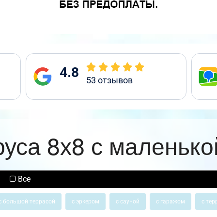
4.8
53
отзывов
руса 8х8 с маленько
Все
с большой террасой
с эркером
с сауной
с гаражом
с тер