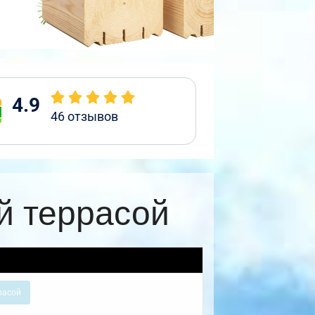
4.9
46
отзывов
й террасой
расой