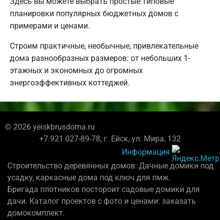
Здесь вы можете выбрать простые типовые
планировки популярных бюджетных домов с
примерами и ценами.
Строим практичные, необычные, привлекательные
дома разнообразных размеров: от небольших 1-
этажных и экономных до огромных
энергоэффективных коттеджей.
© 2026 yeiskbrusdoma.ru
+7 921 027-89-78; г. Ейск, ул. Мира, 132
Информация
Строительство деревянных домов: Дачные домики под
усадку, каркасные дома под ключ для пмж.
Бригада плотников постороит садовые домики для
дачи. Каталог проектов с фото и ценами: заказать
домокомплект.