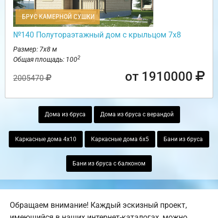
БРУС КАМЕРНОЙ СУШКИ
№140 Полутораэтажный дом с крыльцом 7х8
Размер: 7х8 м
2
Общая площадь: 100
от 1910000
2005470
Дома из бруса
Дома из бруса с верандой
Каркасные дома 4х10
Каркасные дома 6х5
Бани из бруса
Бани из бруса с балконом
Обращаем внимание! Каждый эскизный проект,
имеющийся в наших интернет-каталогах, можно