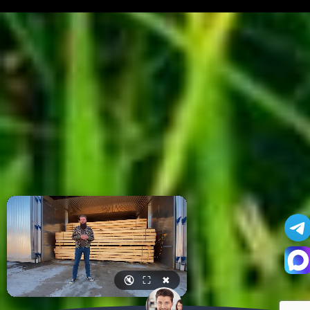
🔇
⛶
✖