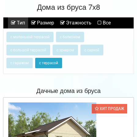
Дома из бруса 7х8
Тип
Размер
Этажность
Все
с маленькой террасой
с балконом
с большой террасой
с эркером
с сауной
с гаражом
с террасой
Дачные дома из бруса
ХИТ ПРОДАЖ