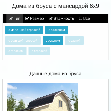
Дома из бруса с мансардой 6х9
Тип
Размер
Этажность
Все
с маленькой террасой
с балконом
с большой террасой
с эркером
с сауной
с гаражом
с террасой
Дачные дома из бруса