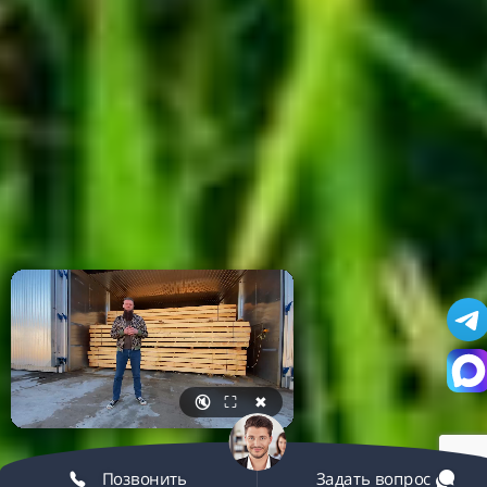
🔇
⛶
✖
Позвонить
Задать вопрос