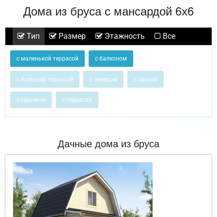
Дома из бруса с мансардой 6х6
Тип
Размер
Этажность
Все
с маленькой террасой
с балконом
с большой террасой
с эркером
с сауной
с гаражом
с террасой
Дачные дома из бруса