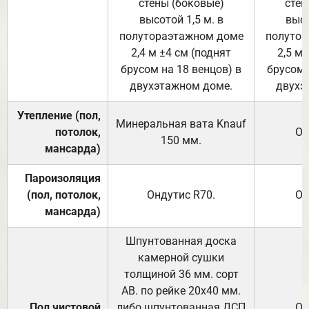
стены (боковые)
стен
высотой 1,5 м. в
высо
полутораэтажном доме
полутор
2,4 м ±4 см (поднят
2,5 м 
брусом на 18 венцов) в
брусом 
двухэтажном доме.
двухэ
Утепление (пол,
Минеральная вата
Knauf
потолок,
От
150
мм.
мансарда)
Пароизоляция
(пол, потолок,
Ондутис
R70
.
От
мансарда)
Шпунтованная доска
камерной сушки
толщиной 36 мм. сорт
АВ. по рейке 20х40 мм.
Пол чистовой
либо шпунтованная ДСП
От