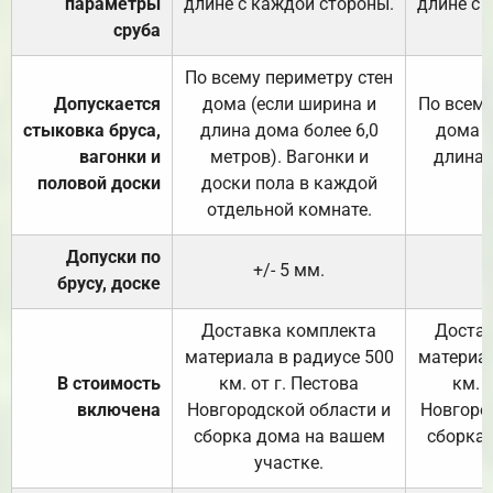
параметры
длине с каждой стороны.
длине с 
сруба
По всему периметру стен
Допускается
дома (если ширина и
По всему
стыковка бруса,
длина дома более 6,0
дома (
вагонки и
метров). Вагонки и
длина 
половой доски
доски пола в каждой
отдельной комнате.
Допуски по
+/- 5 мм.
брусу, доске
Доставка комплекта
Достав
материала в радиусе 500
материал
В стоимость
км. от г. Пестова
км. 
включена
Новгородской области и
Новгоро
сборка дома на вашем
сборка
участке.