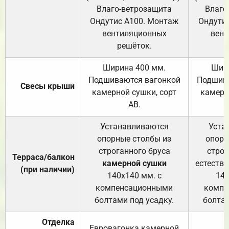
Влаго-ветрозащита
Влаго
Ондутис А100. Монтаж
Ондути
вентиляционных
вент
решёток.
Ширина 400 мм.
Шир
Подшиваются вагонкой
Подшива
Свесы крыши
камерной сушки, сорт
камерн
АВ.
Устанавливаются
Уста
опорные столбы из
опорн
строганного бруса
строг
Терраса/балкон
камерной сушки
естеств
(при наличии)
140х140 мм. с
140
компенсационными
компе
болтами под усадку.
болтам
Отделка
Евровагонка камерной