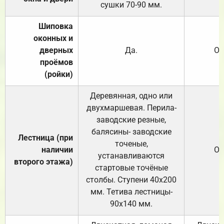
сушки 70-90 мм.
Шиповка
оконных и
дверных
Да.
От
проёмов
(ройки)
Деревянная, одно или
двухмаршевая. Перила-
заводские резные,
балясины- заводские
Лестница (при
точеные,
наличии
От
устанавливаются
второго этажа)
стартовые точёные
столбы. Ступени 40х200
мм. Тетива лестницы-
90х140 мм.