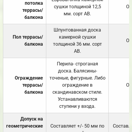
потолка
сушки толщиной 12,5
От
террасы/
мм. сорт АВ.
балкона
Шпунтованная доска
Пол террасы/
камерной сушки
От
балкона
толщиной 36 мм. сорт
АВ.
Перила- строганая
доска. Балясины-
Ограждение
точеные, фигурные. Либо
террасы/
ограждение в
От
балкона
скандинавском стиле.
Устанавливаются
ступени у входа.
Допуск на
геометрические
Составляет +/- 50 мм по
Составля