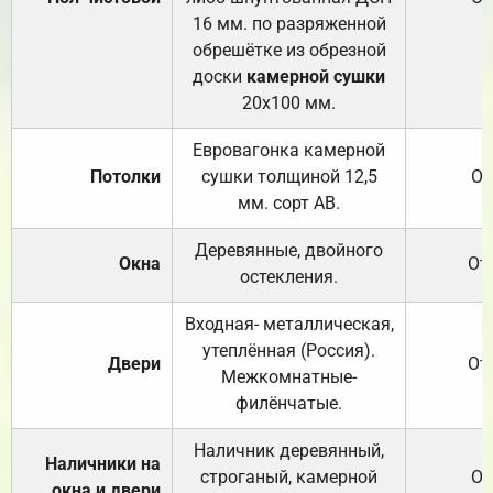
16 мм. по разряженной
обрешётке из обрезной
доски
камерной сушки
20х100 мм.
Евровагонка камерной
Потолки
сушки толщиной 12,5
От
мм. сорт АВ.
Деревянные, двойного
Окна
От
остекления.
Входная- металлическая,
утеплённая (Россия).
Двери
От
Межкомнатные-
филёнчатые.
Наличник деревянный,
Наличники на
строганый, камерной
От
окна и двери