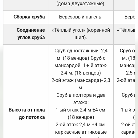
(дома двухэтажные).
Сборка сруба
Берёзовый нагель.
Берёз
Соединение
«Тёплый угол» (коренной
«Тёплый 
углов сруба
шип).
Сруб одноэтажный: 2,4
Сруб од
м. (18 венцов) Сруб с
м. (18
мансардой: 1-ый этаж-
мансард
2,4 м. (18 венцов)
2,5 м
2-ой этаж (мансарда)- 2,3
2-ой этаж
м.
Сруб в полтора и два
Сруб в
этажа:
Высота от пола
1-ый этаж 2,4 м ±4 см.
1-ый эт
до потолка
(18 венцов)
(1
2-ой этаж 2,4 м ±4 см.
2-ой эт
каркасные аттиковые
каркас