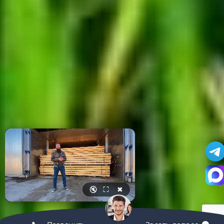
🔇
⛶
✖