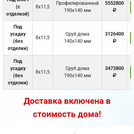
Профилированный
5552800
(с
8х11,5
190х140 мм
отделкой)
Под
усадку
Cруб дома
3126400
8х11,5
(без
140х140 мм
отделки)
Под
усадку
Cруб дома
3473800
8х11,5
(без
190х140 мм
отделки)
Доставка включена в
стоимость дома!