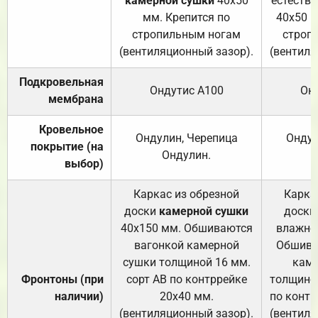
камерной сушки
40х50
естеств
мм. Крепится по
40х50 м
стропильным ногам
строп
(вентиляционный зазор).
(вентиля
Подкровельная
Ондутис А100
Он
мембрана
Кровельное
Ондулин, Черепица
Ондул
покрытие (на
Ондулин.
выбор)
Каркас из обрезной
Карка
доски
камерной сушки
доски
40х150 мм. Обшиваются
влажно
вагонкой камерной
Обшива
сушки толщиной 16 мм.
каме
Фронтоны (при
сорт АВ по контррейке
толщиной
наличии)
20х40 мм.
по контр
(вентиляционный зазор).
(вентиля