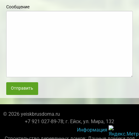
Сообщение
Отправить
© 2026 yeiskbrusdoma.ru
+7 921 027-89-78; г. Ейск, ул. Мира, 132
Информация
Строительство деревянных домов: Дачные домики под