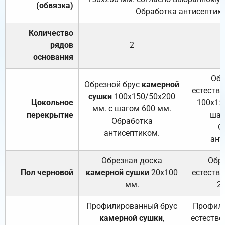
(обвязка)
Обработка антисептик
Количество
рядов
2
основания
Обр
Обрезной брус
камерной
естеств
сушки
100х150/50х200
Цокольное
100х15
мм. с шагом 600 мм.
перекрытие
шаг
Обработка
О
антисептиком.
ант
Обрезная доска
Обр
Пол черновой
камерной сушки
20х100
естеств
мм.
2
Профилированный брус
Профили
камерной сушки
,
естестве