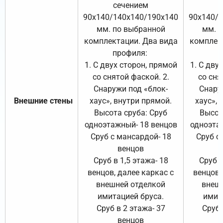
сечением
с
90х140/140х140/190х140
90х140/
мм. по выбранной
мм. 
комплектации. Два вида
комплек
профиля:
п
1. С двух сторон, прямой
1. С дву
со снятой фаской. 2.
со сня
Снаружи под «блок-
Снару
Внешние стены
хаус», внутри прямой.
хаус», 
Высота сруба: Сруб
Высот
одноэтажный- 18 венцов
одноэта
Сруб с мансардой- 18
Сруб с
венцов
Сруб в 1,5 этажа- 18
Сруб в
венцов, далее каркас с
венцов,
внешней отделкой
внеш
имитацией бруса.
имит
Сруб в 2 этажа- 37
Сруб 
венцов