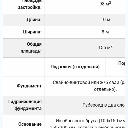
Площадь
2
98 м
застройки:
Длина:
10 м
Ширина:
8 м
Общая
2
156 м
площадь:
Под 
Под ключ (с отделкой)
Свайно-винтовой или ж/б сваи (р
Фундамент
отдельно).
Гидроизоляция
Рубероид в два слоя
фундамента
Из обрезного бруса (100х150 мм.
Основание
150х200 мм. согласно выбранному с