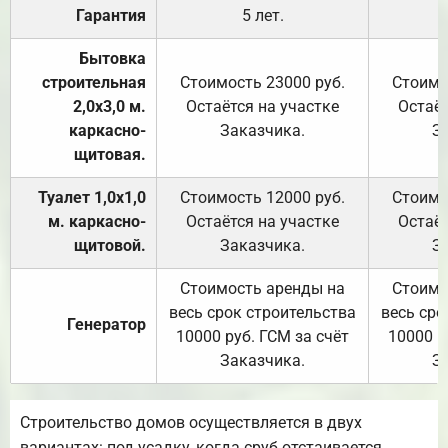
Гарантия
5 лет.
Бытовка
строительная
Стоимость 23000 руб.
Стоимо
2,0х3,0 м.
Остаётся на участке
Остаёт
каркасно-
Заказчика.
З
щитовая.
Туалет 1,0х1,0
Стоимость 12000 руб.
Стоимо
м. каркасно-
Остаётся на участке
Остаёт
щитовой.
Заказчика.
З
Стоимость аренды на
Стоимо
весь срок строительства
весь сро
Генератор
10000 руб. ГСМ за счёт
10000 р
Заказчика.
З
Строительство домов осуществляется в двух
вариантах: под усадку, когда сруб отстаивается