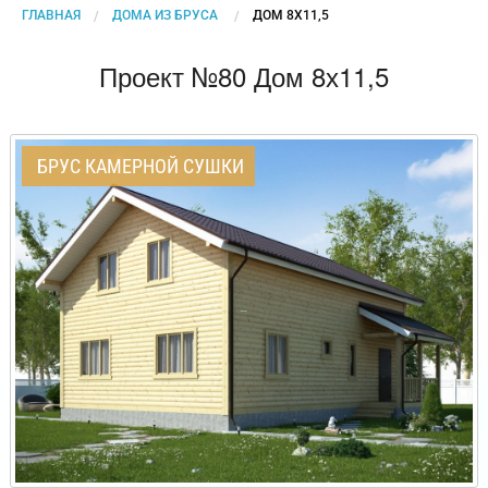
ГЛАВНАЯ
ДОМА ИЗ БРУСА
CURRENT:
ДОМ 8Х11,5
Проект №80 Дом 8х11,5
БРУС КАМЕРНОЙ СУШКИ