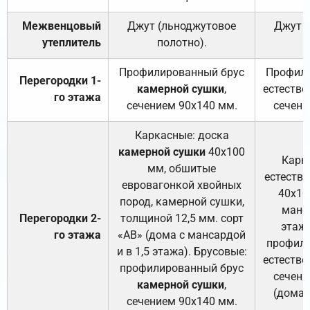
Межвенцовый
Джут (льноджутовое
Джут 
утеплитель
полотно).
п
Профилированный брус
Профили
Перегородки 1-
камерной сушки
,
естестве
го этажа
сечением 90х140 мм.
сечени
Каркасные: доска
камерной сушки
40х100
Карк
мм, обшитые
естеств
евровагонкой хвойных
40х10
пород, камерной сушки,
манса
Перегородки 2-
толщиной 12,5 мм. сорт
этажа
го этажа
«АВ» (дома с мансардой
профили
и в 1,5 этажа). Брусовые:
естестве
профилированный брус
сечени
камерной сушки
,
(дома 
сечением 90х140 мм.