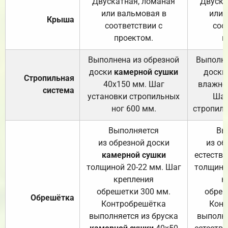
Двускатная, ломаная
Двуска
или вальмовая в
или 
Крыша
соответствии с
соо
проектом.
п
Выполнена из обрезной
Выполне
доски
камерной сушки
доски
Стропильная
40х150 мм. Шаг
влажно
система
установки стропильных
Шаг
ног 600 мм.
стропиль
Выполняется
Вы
из обрезной доски
из об
камерной сушки
естеств
толщиной 20-22 мм. Шаг
толщино
крепления
к
обрешетки 300 мм.
обреш
Обрешётка
Контробрешётка
Конт
выполняется из бруска
выполня