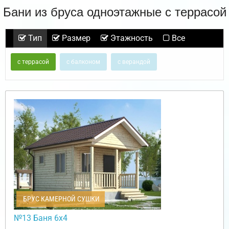
Бани из бруса одноэтажные с террасой
Тип
Размер
Этажность
Все
с террасой
с балконом
с верандой
БРУС КАМЕРНОЙ СУШКИ
№13 Баня 6х4