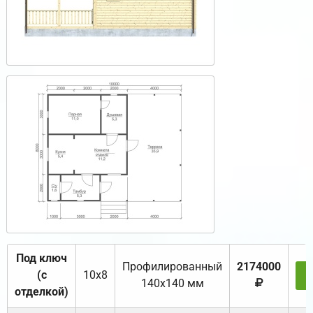
Под ключ
Профилированный
2174000
(с
10х8
З
140х140 мм
отделкой)