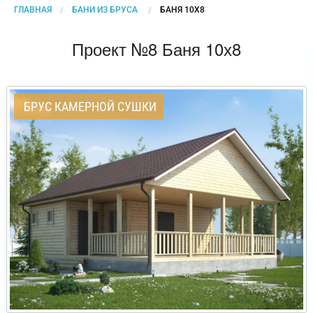
ГЛАВНАЯ
БАНИ ИЗ БРУСА
CURRENT:
БАНЯ 10Х8
Проект №8 Баня 10х8
БРУС КАМЕРНОЙ СУШКИ