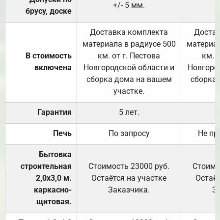
+/- 5 мм.
брусу, доске
Доставка комплекта
Достав
материала в радиусе 500
материал
В стоимость
км. от г. Пестова
км. 
включена
Новгородской области и
Новгоро
сборка дома на вашем
сборка
участке.
Гарантия
5 лет.
Печь
По запросу
Не пр
Бытовка
строительная
Стоимость 23000 руб.
Стоимо
2,0х3,0 м.
Остаётся на участке
Остаёт
каркасно-
Заказчика.
З
щитовая.