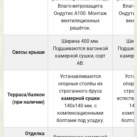
Влаго-ветрозащита
Влаго
Ондутис А100. Монтаж
Ондути
вентиляционных
вент
решёток.
Ширина 400 мм.
Шир
Подшиваются вагонкой
Подшива
Свесы крыши
камерной сушки, сорт
камерн
АВ.
Устанавливаются
Уста
опорные столбы из
опорн
строганного бруса
строг
Терраса/балкон
камерной сушки
естеств
(при наличии)
140х140 мм. с
140
компенсационными
компе
болтами под усадку.
болтам
Отделка