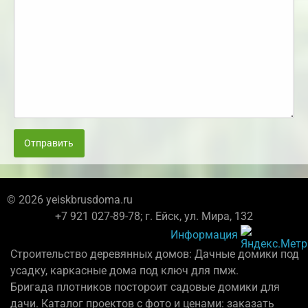
Отправить
© 2026 yeiskbrusdoma.ru
+7 921 027-89-78; г. Ейск, ул. Мира, 132
Информация
Строительство деревянных домов: Дачные домики под
усадку, каркасные дома под ключ для пмж.
Бригада плотников постороит садовые домики для
дачи. Каталог проектов с фото и ценами: заказать