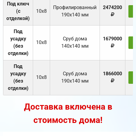
Под ключ
Профилированный
2474200
(с
10х8
З
190х140 мм
отделкой)
Под
усадку
Cруб дома
1679000
10х8
З
(без
140х140 мм
отделки)
Под
усадку
Cруб дома
1866000
10х8
З
(без
190х140 мм
отделки)
Доставка включена в
стоимость дома!