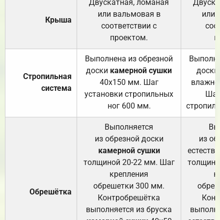
Двускатная, ломаная
Двуска
или вальмовая в
или 
Крыша
соответствии с
соо
проектом.
п
Выполнена из обрезной
Выполне
доски
камерной сушки
доски
Стропильная
40х150 мм. Шаг
влажно
система
установки стропильных
Шаг
ног 600 мм.
стропиль
Выполняется
Вы
из обрезной доски
из об
камерной сушки
естеств
толщиной 20-22 мм. Шаг
толщино
крепления
к
обрешетки 300 мм.
обреш
Обрешётка
Контробрешётка
Конт
выполняется из бруска
выполня