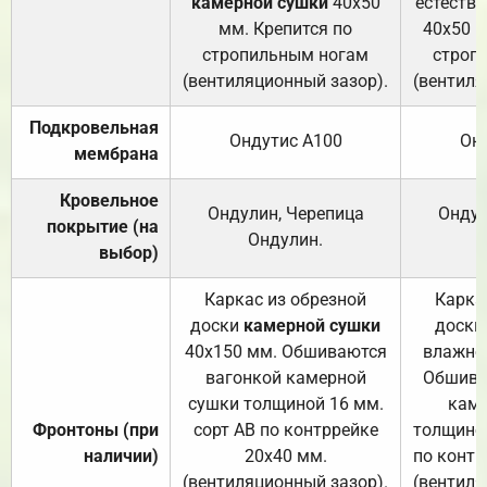
камерной сушки
40х50
естеств
мм. Крепится по
40х50 м
стропильным ногам
строп
(вентиляционный зазор).
(вентиля
Подкровельная
Ондутис А100
Он
мембрана
Кровельное
Ондулин, Черепица
Ондул
покрытие (на
Ондулин.
выбор)
Каркас из обрезной
Карка
доски
камерной сушки
доски
40х150 мм. Обшиваются
влажно
вагонкой камерной
Обшива
сушки толщиной 16 мм.
каме
Фронтоны (при
сорт АВ по контррейке
толщиной
наличии)
20х40 мм.
по контр
(вентиляционный зазор).
(вентиля