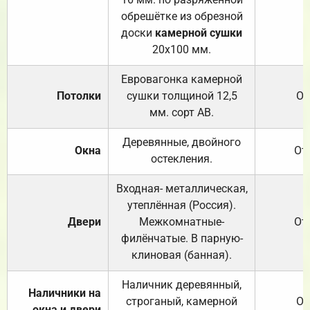
обрешётке из обрезной
доски
камерной сушки
20х100 мм.
Евровагонка камерной
Потолки
сушки толщиной 12,5
От
мм. сорт АВ.
Деревянные, двойного
Окна
От
остекления.
Входная- металлическая,
утеплённая (Россия).
Двери
Межкомнатные-
От
филёнчатые. В парную-
клиновая (банная).
Наличник деревянный,
Наличники на
строганый, камерной
От
окна и двери