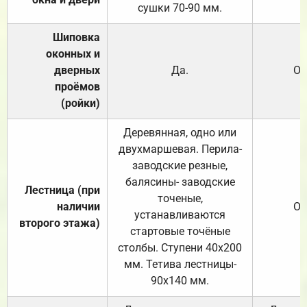
сушки 70-90 мм.
Шиповка
оконных и
дверных
Да.
От
проёмов
(ройки)
Деревянная, одно или
двухмаршевая. Перила-
заводские резные,
балясины- заводские
Лестница (при
точеные,
наличии
От
устанавливаются
второго этажа)
стартовые точёные
столбы. Ступени 40х200
мм. Тетива лестницы-
90х140 мм.