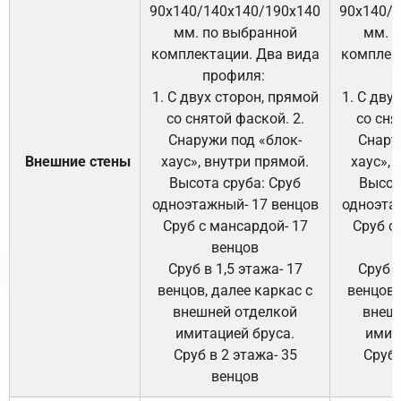
90х140/140х140/190х140
90х140/
мм. по выбранной
мм. 
комплектации. Два вида
комплек
профиля:
п
1. С двух сторон, прямой
1. С дву
со снятой фаской. 2.
со сня
Снаружи под «блок-
Снару
Внешние стены
хаус», внутри прямой.
хаус», 
Высота сруба: Сруб
Высот
одноэтажный- 17 венцов
одноэта
Сруб с мансардой- 17
Сруб с
венцов
Сруб в 1,5 этажа- 17
Сруб в
венцов, далее каркас с
венцов,
внешней отделкой
внеш
имитацией бруса.
имит
Сруб в 2 этажа- 35
Сруб 
венцов