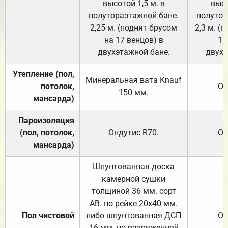
высотой 1,5 м. в
высо
полутораэтажной бане.
полутор
2,25 м. (поднят брусом
2,3 м. (
на 17 венцов) в
17
двухэтажной бане.
двухэ
Утепление (пол,
Минеральная вата
Knauf
потолок,
От
150
мм.
мансарда)
Пароизоляция
(пол, потолок,
Ондутис
R70
.
От
мансарда)
Шпунтованная доска
камерной сушки
толщиной 36 мм. сорт
АВ. по рейке 20х40 мм.
Пол чистовой
либо шпунтованная ДСП
От
16 мм. по разряженной