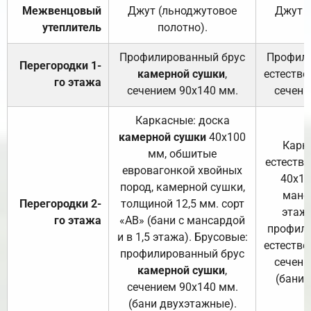
Межвенцовый
Джут (льноджутовое
Джут 
утеплитель
полотно).
п
Профилированный брус
Профили
Перегородки 1-
камерной сушки
,
естестве
го этажа
сечением 90х140 мм.
сечени
Каркасные: доска
камерной сушки
40х100
Карк
мм, обшитые
естеств
евровагонкой хвойных
40х10
пород, камерной сушки,
манса
Перегородки 2-
толщиной 12,5 мм. сорт
этажа
го этажа
«АВ» (бани с мансардой
профили
и в 1,5 этажа). Брусовые:
естестве
профилированный брус
сечени
камерной сушки
,
(бани 
сечением 90х140 мм.
(бани двухэтажные).