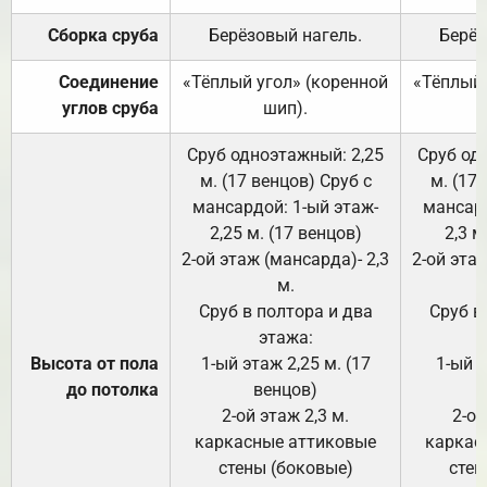
Сборка сруба
Берёзовый нагель.
Берёз
Соединение
«Тёплый угол» (коренной
«Тёплый 
углов сруба
шип).
Сруб одноэтажный: 2,25
Сруб од
м. (17 венцов) Сруб с
м. (17
мансардой: 1-ый этаж-
мансард
2,25 м. (17 венцов)
2,3 м
2-ой этаж (мансарда)- 2,3
2-ой этаж
м.
Сруб в полтора и два
Сруб в
этажа:
Высота от пола
1-ый этаж 2,25 м. (17
1-ый э
до потолка
венцов)
2-ой этаж 2,3 м.
2-ой
каркасные аттиковые
каркас
стены (боковые)
стен