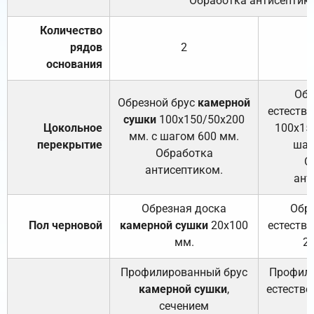
Обработка антисептик
Количество
рядов
2
основания
Обр
Обрезной брус
камерной
естеств
сушки
100х150/50х200
Цокольное
100х15
мм. с шагом 600 мм.
перекрытие
шаг
Обработка
О
антисептиком.
ант
Обрезная доска
Обр
Пол черновой
камерной сушки
20х100
естеств
мм.
2
Профилированный брус
Профили
камерной сушки
,
естестве
сечением
с