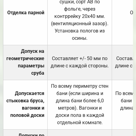
сушки, сорт АВ по
фольге, через
Отделка парной
От
контррейку 20х40 мм.
(вентиляционный зазор).
Установка пологов из
осины.
Допуск на
геометрические
Составляет +/- 50 мм по
Составля
параметры
длине с каждой стороны.
длине с 
сруба
По всему периметру стен
Допускается
бани (если ширина и
По всему
стыковка бруса,
длина бани более 6,0
бани (
вагонки и
метров). Вагонки и
длина 
половой доски
доски пола в каждой
отдельной комнате.
Допуски по