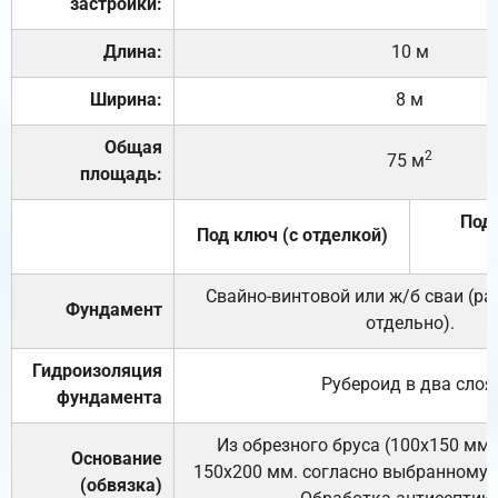
застройки:
Длина:
10 м
Ширина:
8 м
Общая
2
75 м
площадь:
Под 
Под ключ (с отделкой)
Свайно-винтовой или ж/б сваи (р
Фундамент
отдельно).
Гидроизоляция
Рубероид в два слоя
фундамента
Из обрезного бруса (100х150 мм.
Основание
150х200 мм. согласно выбранному с
(обвязка)