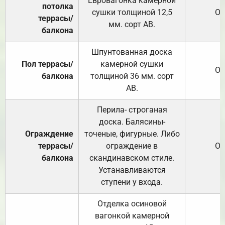
Евровагонка камерной
потолка
сушки толщиной 12,5
От
террасы/
мм. сорт АВ.
балкона
Шпунтованная доска
Пол террасы/
камерной сушки
От
балкона
толщиной 36 мм. сорт
АВ.
Перила- строганая
доска. Балясины-
Ограждение
точеные, фигурные. Либо
террасы/
ограждение в
От
балкона
скандинавском стиле.
Устанавливаются
ступени у входа.
Отделка осиновой
вагонкой камерной