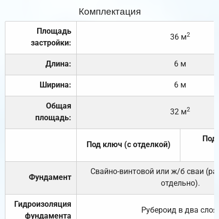
Комплектация
Площадь
2
36 м
застройки:
Длина:
6 м
Ширина:
6 м
Общая
2
32 м
площадь:
Под 
Под ключ (с отделкой)
Свайно-винтовой или ж/б сваи (р
Фундамент
отдельно).
Гидроизоляция
Рубероид в два слоя
фундамента