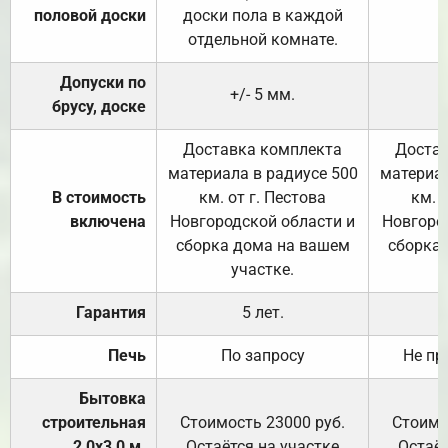
половой доски
доски пола в каждой
отдельной комнате.
Допуски по
+/- 5 мм.
брусу, доске
Доставка комплекта
Достав
материала в радиусе 500
материал
В стоимость
км. от г. Пестова
км. 
включена
Новгородской области и
Новгоро
сборка дома на вашем
сборка
участке.
Гарантия
5 лет.
Печь
По запросу
Не пр
Бытовка
строительная
Стоимость 23000 руб.
Стоимо
2,0х3,0 м.
Остаётся на участке
Остаёт