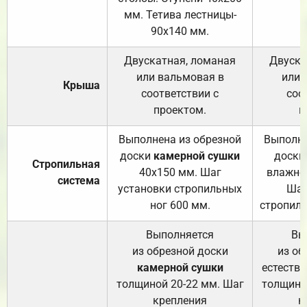
мм. Тетива лестницы-
90х140 мм.
Двускатная, ломаная
Двуска
или вальмовая в
или 
Крыша
соответствии с
соо
проектом.
п
Выполнена из обрезной
Выполне
доски
камерной сушки
доски
Стропильная
40х150 мм. Шаг
влажно
система
установки стропильных
Шаг
ног 600 мм.
стропиль
Выполняется
Вы
из обрезной доски
из об
камерной сушки
естеств
толщиной 20-22 мм. Шаг
толщино
крепления
к