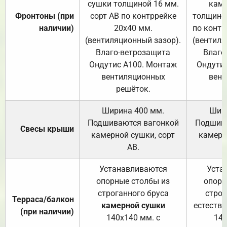
сушки толщиной 16 мм.
каме
Фронтоны (при
сорт АВ по контррейке
толщиной
наличии)
20х40 мм.
по контр
(вентиляционный зазор).
(вентиля
Влаго-ветрозащита
Влаго
Ондутис А100. Монтаж
Ондути
вентиляционных
вент
решёток.
Ширина 400 мм.
Шир
Подшиваются вагонкой
Подшива
Свесы крыши
камерной сушки, сорт
камерн
АВ.
Устанавливаются
Уста
опорные столбы из
опорн
строганного бруса
строг
Терраса/балкон
камерной сушки
естеств
(при наличии)
140х140 мм. с
140