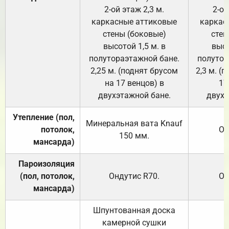
2-ой этаж 2,3 м.
2-ой
каркасные аттиковые
каркас
стены (боковые)
стен
высотой 1,5 м. в
высо
полутораэтажной бане.
полутор
2,25 м. (поднят брусом
2,3 м. (
на 17 венцов) в
17
двухэтажной бане.
двухэ
Утепление (пол,
Минеральная вата
Knauf
потолок,
От
150
мм.
мансарда)
Пароизоляция
(пол, потолок,
Ондутис
R70
.
От
мансарда)
Шпунтованная доска
камерной сушки