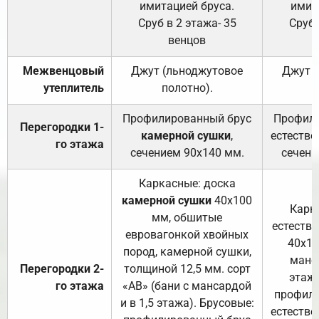
имитацией бруса.
имит
Сруб в 2 этажа- 35
Сруб 
венцов
Межвенцовый
Джут (льноджутовое
Джут 
утеплитель
полотно).
п
Профилированный брус
Профили
Перегородки 1-
камерной сушки
,
естестве
го этажа
сечением 90х140 мм.
сечени
Каркасные: доска
камерной сушки
40х100
Карк
мм, обшитые
естеств
евровагонкой хвойных
40х10
пород, камерной сушки,
манса
Перегородки 2-
толщиной 12,5 мм. сорт
этажа
го этажа
«АВ» (бани с мансардой
профили
и в 1,5 этажа). Брусовые:
естестве