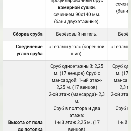
профилированный брус
сечени
камерной сушки
,
(бани 
сечением 90х140 мм.
(бани двухэтажные).
Сборка сруба
Берёзовый нагель.
Берёз
Соединение
«Тёплый угол» (коренной
«Тёплый 
углов сруба
шип).
Сруб одноэтажный: 2,25
Сруб од
м. (17 венцов) Сруб с
м. (17
мансардой: 1-ый этаж-
мансард
2,25 м. (17 венцов)
2,3 м
2-ой этаж (мансарда)- 2,3
2-ой этаж
м.
Сруб в полтора и два
Сруб в
этажа:
Высота от пола
1-ый этаж 2,25 м. (17
1-ый э
до потолка
венцов)