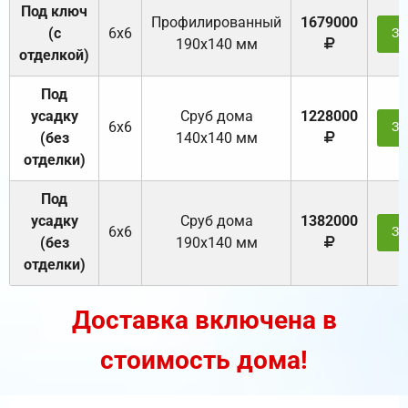
Под ключ
Профилированный
1679000
(с
6х6
За
190х140 мм
отделкой)
Под
усадку
Cруб дома
1228000
6х6
За
(без
140х140 мм
отделки)
Под
усадку
Cруб дома
1382000
6х6
За
(без
190х140 мм
отделки)
Доставка включена в
стоимость дома!