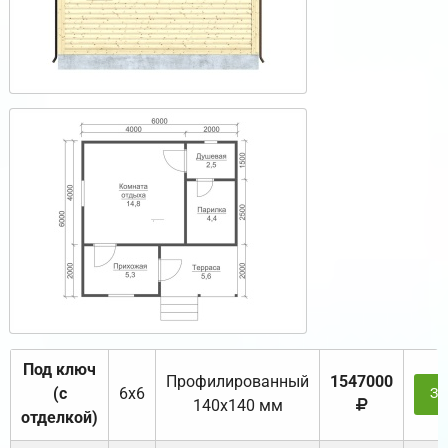
Под ключ
Профилированный
1547000
(с
6х6
За
140х140 мм
отделкой)