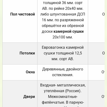
толщиной 36 мм. сорт
АВ. по рейке 20х40 мм.
Пол чистовой
либо шпунтованная ДСП
От
16 мм. по разряженной
обрешётке из обрезной
доски
камерной сушки
20х100 мм.
Евровагонка камерной
Потолки
сушки толщиной 12,5
От
мм. сорт АВ.
Деревянные, двойного
Окна
От
остекления.
Входная- металлическая,
утеплённая (Россия).
Двери
Межкомнатные-
От
филёнчатые. В парную-