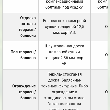
компенсационными
компе
болтами под усадку.
болтам
Отделка
Евровагонка камерной
потолка
сушки толщиной 12,5
От
террасы/
мм. сорт АВ.
балкона
Шпунтованная доска
Пол террасы/
камерной сушки
От
балкона
толщиной 36 мм. сорт
АВ.
Перила- строганая
доска. Балясины-
Ограждение
точеные, фигурные. Либо
террасы/
ограждение в
От
балкона
скандинавском стиле.
Устанавливаются
ступени у входа.