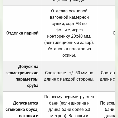
Отделка осиновой
вагонкой камерной
сушки, сорт АВ по
фольге, через
Отделка парной
От
контррейку 20х40 мм.
(вентиляционный зазор).
Установка пологов из
осины.
Допуск на
геометрические
Составляет +/- 50 мм по
Составля
параметры
длине с каждой стороны.
длине с 
сруба
По всему периметру стен
Допускается
бани (если ширина и
По всему
стыковка бруса,
длина бани более 6,0
бани (
вагонки и
метров). Вагонки и
длина 