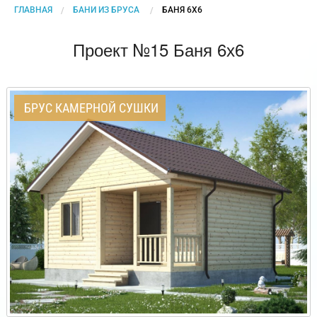
ГЛАВНАЯ
БАНИ ИЗ БРУСА
CURRENT:
БАНЯ 6Х6
Проект №15 Баня 6х6
БРУС КАМЕРНОЙ СУШКИ