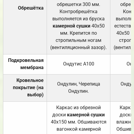
обрешетки 300 мм.
обреш
Обрешётка
Контробрешётка
Конт
выполняется из бруска
выполня
камерной сушки
40х50
естеств
мм. Крепится по
40х50 м
стропильным ногам
строп
(вентиляционный зазор).
(вентиля
Подкровельная
Ондутис А100
Он
мембрана
Кровельное
Ондулин, Черепица
Ондул
покрытие (на
Ондулин.
выбор)
Каркас из обрезной
Карка
доски
камерной сушки
доски
40х150 мм. Обшиваются
влажно
вагонкой камерной
Обшива