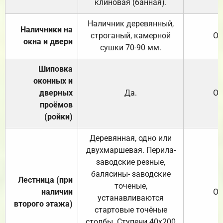
клиновая (банная).
Наличник деревянный,
Наличники на
строганый, камерной
От
окна и двери
сушки 70-90 мм.
Шиповка
оконных и
дверных
Да.
От
проёмов
(ройки)
Деревянная, одно или
двухмаршевая. Перила-
заводские резные,
балясины- заводские
Лестница (при
точеные,
наличии
От
устанавливаются
второго этажа)
стартовые точёные
столбы. Ступени 40х200