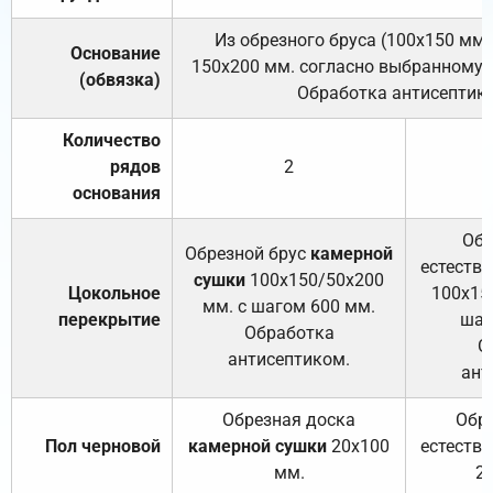
Из обрезного бруса (100х150 мм.
Основание
150х200 мм. согласно выбранному с
(обвязка)
Обработка антисептик
Количество
рядов
2
основания
Обр
Обрезной брус
камерной
естеств
сушки
100х150/50х200
Цокольное
100х15
мм. с шагом 600 мм.
перекрытие
шаг
Обработка
О
антисептиком.
ант
Обрезная доска
Обр
Пол черновой
камерной сушки
20х100
естеств
мм.
2