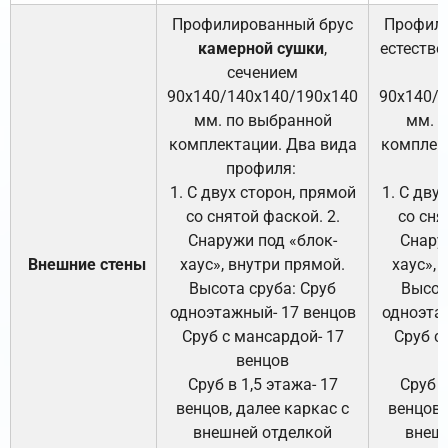
Профилированный брус
Профили
камерной сушки
,
естестве
сечением
с
90х140/140х140/190х140
90х140/
мм. по выбранной
мм. 
комплектации. Два вида
комплек
профиля:
п
1. С двух сторон, прямой
1. С дву
со снятой фаской. 2.
со сня
Снаружи под «блок-
Снару
Внешние стены
хаус», внутри прямой.
хаус», 
Высота сруба: Сруб
Высот
одноэтажный- 17 венцов
одноэта
Сруб с мансардой- 17
Сруб с
венцов
Сруб в 1,5 этажа- 17
Сруб в
венцов, далее каркас с
венцов,
внешней отделкой
внеш