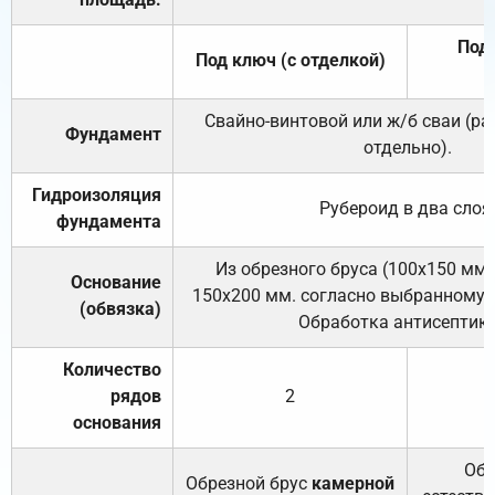
Под 
Под ключ (с отделкой)
Свайно-винтовой или ж/б сваи (р
Фундамент
отдельно).
Гидроизоляция
Рубероид в два слоя
фундамента
Из обрезного бруса (100х150 мм.
Основание
150х200 мм. согласно выбранному с
(обвязка)
Обработка антисептик
Количество
рядов
2
основания
Обр
Обрезной брус
камерной