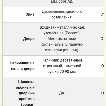
мм. сорт АВ.
Деревянные, двойного
Окна
От
остекления.
Входная- металлическая,
утеплённая (Россия).
Двери
Межкомнатные-
От
филёнчатые. В парную-
клиновая (банная).
Наличник деревянный,
Наличники на
строганый, камерной
От
окна и двери
сушки 70-90 мм.
Шиповка
оконных и
дверных
Да.
От
проёмов
(ройки)