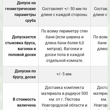
Допуск на
геометрические
Составляет +/- 50 мм по
Составля
параметры
длине с каждой стороны.
длине с 
сруба
По всему периметру стен
Допускается
бани (если ширина и
По всему
стыковка бруса,
длина бани более 6,0
бани (
вагонки и
метров). Вагонки и
длина 
половой доски
доски пола в каждой
отдельной комнате.
Допуски по
+/- 5 мм.
брусу, доске
Доставка комплекта
Достав
материала в радиусе 500
материал
В стоимость
км. от г. Пестова
км. 
включена
Новгородской области и
Новгоро