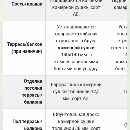
Подшиваются вагонкой
Подшива
Свесы крыши
камерной сушки, сорт
камерн
АВ.
Устанавливаются
Уста
опорные столбы из
опорн
строганного бруса
строг
Терраса/балкон
камерной сушки
естеств
(при наличии)
140х140 мм. с
140
компенсационными
компе
болтами под усадку.
болтам
Отделка
Евровагонка камерной
потолка
сушки толщиной 12,5
От
террасы/
мм. сорт АВ.
балкона
Шпунтованная доска
Пол террасы/
камерной сушки
От
балкона
толщиной 36 мм. сорт