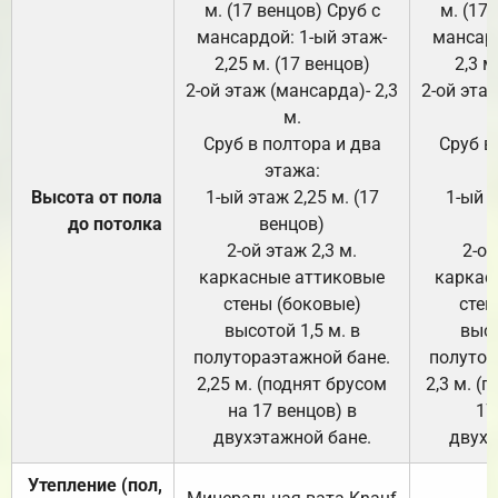
м. (17 венцов) Сруб с
м. (17
мансардой: 1-ый этаж-
мансард
2,25 м. (17 венцов)
2,3 м
2-ой этаж (мансарда)- 2,3
2-ой этаж
м.
Сруб в полтора и два
Сруб в
этажа:
Высота от пола
1-ый этаж 2,25 м. (17
1-ый э
до потолка
венцов)
2-ой этаж 2,3 м.
2-ой
каркасные аттиковые
каркас
стены (боковые)
стен
высотой 1,5 м. в
высо
полутораэтажной бане.
полутор
2,25 м. (поднят брусом
2,3 м. (
на 17 венцов) в
17
двухэтажной бане.
двухэ
Утепление (пол,