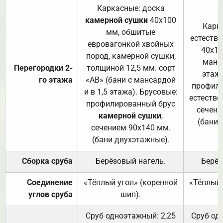
Каркасные: доска
камерной сушки
40х100
Карк
мм, обшитые
естеств
евровагонкой хвойных
40х10
пород, камерной сушки,
манса
Перегородки 2-
толщиной 12,5 мм. сорт
этажа
го этажа
«АВ» (бани с мансардой
профили
и в 1,5 этажа). Брусовые:
естестве
профилированный брус
сечени
камерной сушки
,
(бани 
сечением 90х140 мм.
(бани двухэтажные).
Сборка сруба
Берёзовый нагель.
Берёз
Соединение
«Тёплый угол» (коренной
«Тёплый 
углов сруба
шип).
Сруб одноэтажный: 2,25
Сруб од