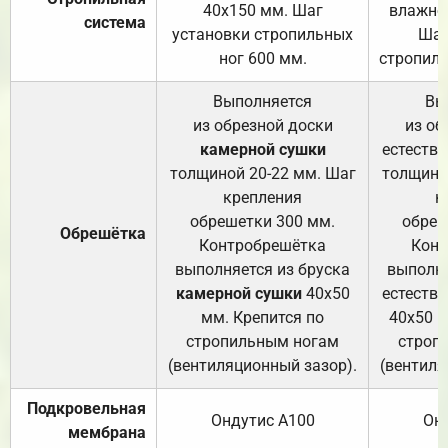
40х150 мм. Шаг
влажно
система
установки стропильных
Шаг
ног 600 мм.
стропиль
Выполняется
Вы
из обрезной доски
из об
камерной сушки
естеств
толщиной 20-22 мм. Шаг
толщино
крепления
к
обрешетки 300 мм.
обреш
Обрешётка
Контробрешётка
Конт
выполняется из бруска
выполня
камерной сушки
40х50
естеств
мм. Крепится по
40х50 м
стропильным ногам
строп
(вентиляционный зазор).
(вентиля
Подкровельная
Ондутис А100
Он
мембрана