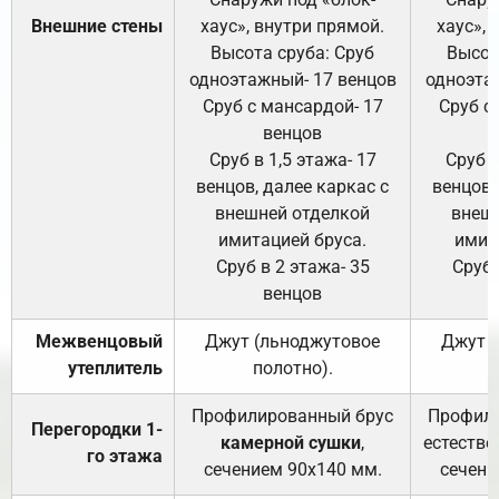
Внешние стены
хаус», внутри прямой.
хаус», 
Высота сруба: Сруб
Высот
одноэтажный- 17 венцов
одноэта
Сруб с мансардой- 17
Сруб с
венцов
Сруб в 1,5 этажа- 17
Сруб в
венцов, далее каркас с
венцов,
внешней отделкой
внеш
имитацией бруса.
имит
Сруб в 2 этажа- 35
Сруб 
венцов
Межвенцовый
Джут (льноджутовое
Джут 
утеплитель
полотно).
п
Профилированный брус
Профили
Перегородки 1-
камерной сушки
,
естестве
го этажа
сечением 90х140 мм.
сечени