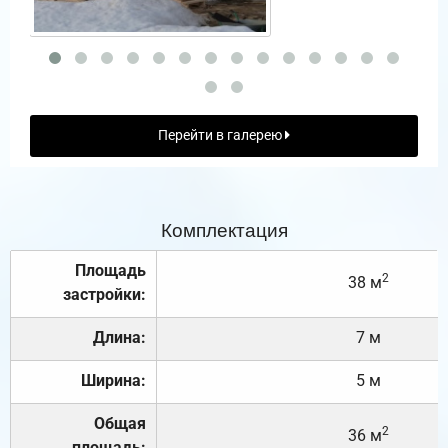
Перейти в галерею
Комплектация
Площадь
2
38 м
застройки:
Длина:
7 м
Ширина:
5 м
Общая
2
36 м
площадь: