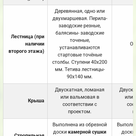
Деревянная, одно или
двухмаршевая. Перила-
заводские резные,
балясины- заводские
Лестница (при
точеные,
наличии
От
устанавливаются
второго этажа)
стартовые точёные
столбы. Ступени 40х200
мм. Тетива лестницы-
90х140 мм.
Двускатная, ломаная
Двуска
или вальмовая в
или 
Крыша
соответствии с
соо
проектом.
п
Выполнена из обрезной
Выполне
доски
камерной сушки
доски
Стропильная