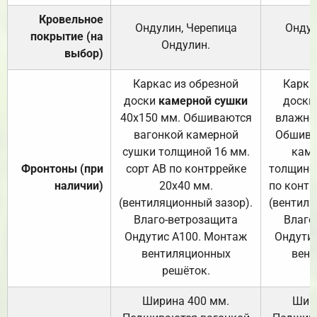
Кровельное
Ондулин, Черепица
Ондул
покрытие (на
Ондулин.
выбор)
Каркас из обрезной
Карка
доски
камерной сушки
доски
40х150 мм. Обшиваются
влажно
вагонкой камерной
Обшива
сушки толщиной 16 мм.
каме
Фронтоны (при
сорт АВ по контррейке
толщиной
наличии)
20х40 мм.
по контр
(вентиляционный зазор).
(вентиля
Влаго-ветрозащита
Влаго
Ондутис А100. Монтаж
Ондути
вентиляционных
вент
решёток.
Ширина 400 мм.
Шир