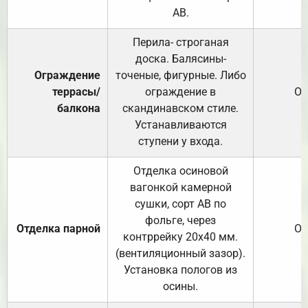
АВ.
Перила- строганая
доска. Балясины-
Ограждение
точеные, фигурные. Либо
террасы/
ограждение в
От
балкона
скандинавском стиле.
Устанавливаются
ступени у входа.
Отделка осиновой
вагонкой камерной
сушки, сорт АВ по
фольге, через
Отделка парной
От
контррейку 20х40 мм.
(вентиляционный зазор).
Установка пологов из
осины.