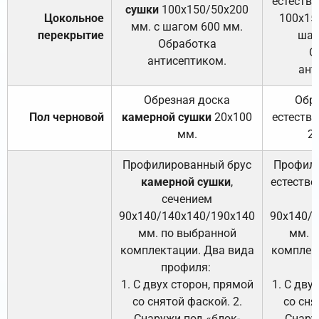
естеств
сушки
100х150/50х200
Цокольное
100х15
мм. с шагом 600 мм.
перекрытие
шаг
Обработка
О
антисептиком.
ант
Обрезная доска
Обр
Пол черновой
камерной сушки
20х100
естеств
мм.
2
Профилированный брус
Профили
камерной сушки
,
естестве
сечением
с
90х140/140х140/190х140
90х140/
мм. по выбранной
мм. 
комплектации. Два вида
комплек
профиля:
п
1. С двух сторон, прямой
1. С дву
со снятой фаской. 2.
со сня
Снаружи под «блок-
Снару