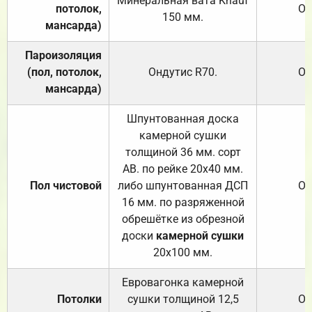
Минеральная вата
Knauf
потолок,
От
150
мм.
мансарда)
Пароизоляция
(пол, потолок,
Ондутис
R70
.
От
мансарда)
Шпунтованная доска
камерной сушки
толщиной 36 мм. сорт
АВ. по рейке 20х40 мм.
Пол чистовой
либо шпунтованная ДСП
От
16 мм. по разряженной
обрешётке из обрезной
доски
камерной сушки
20х100 мм.
Евровагонка камерной
Потолки
сушки толщиной 12,5
От