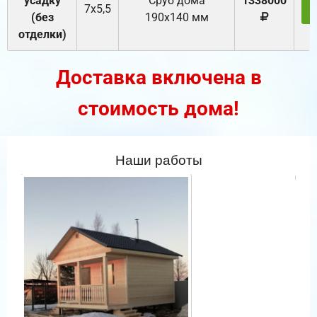
усадку
Cруб дома
1338000
7х5,5
(без
190х140 мм
отделки)
Доставка включена в
стоимость дома!
Наши работы