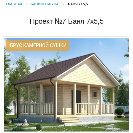
ГЛАВНАЯ
БАНИ ИЗ БРУСА
CURRENT:
БАНЯ 7Х5,5
Проект №7 Баня 7х5,5
БРУС КАМЕРНОЙ СУШКИ