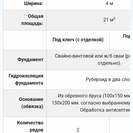
Ширина:
4 м
Общая
2
21 м
площадь:
Под 
Под ключ (с отделкой)
Свайно-винтовой или ж/б сваи (р
Фундамент
отдельно).
Гидроизоляция
Рубероид в два слоя
фундамента
Из обрезного бруса (100х150 мм.
Основание
150х200 мм. согласно выбранному с
(обвязка)
Обработка антисептик
Количество
рядов
2