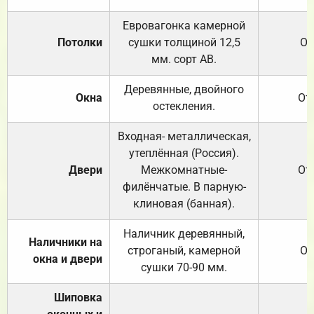
Евровагонка камерной
Потолки
сушки толщиной 12,5
От
мм. сорт АВ.
Деревянные, двойного
Окна
От
остекления.
Входная- металлическая,
утеплённая (Россия).
Двери
Межкомнатные-
От
филёнчатые. В парную-
клиновая (банная).
Наличник деревянный,
Наличники на
строганый, камерной
От
окна и двери
сушки 70-90 мм.
Шиповка