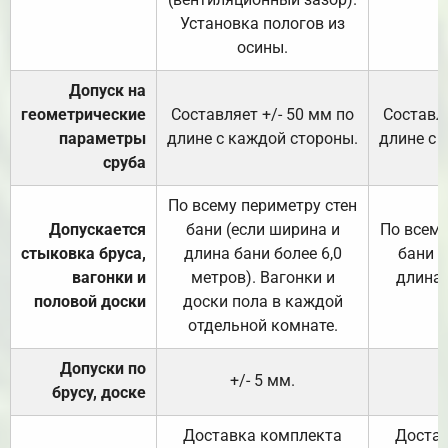
Установка пологов из
осины.
Допуск на
геометрические
Составляет +/- 50 мм по
Составля
параметры
длине с каждой стороны.
длине с 
сруба
По всему периметру стен
Допускается
бани (если ширина и
По всему
стыковка бруса,
длина бани более 6,0
бани (
вагонки и
метров). Вагонки и
длина 
половой доски
доски пола в каждой
отдельной комнате.
Допуски по
+/- 5 мм.
брусу, доске
Доставка комплекта
Достав