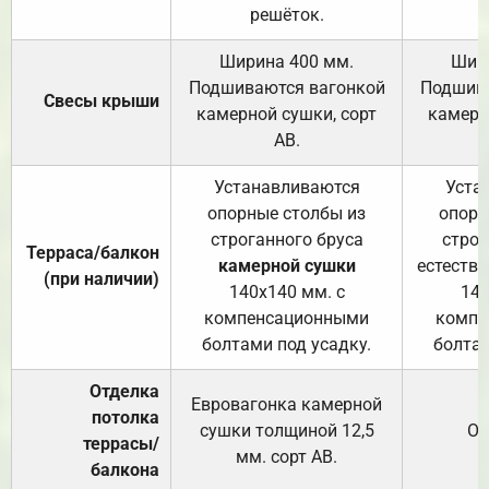
решёток.
Ширина 400 мм.
Шир
Подшиваются вагонкой
Подшива
Свесы крыши
камерной сушки, сорт
камерн
АВ.
Устанавливаются
Уста
опорные столбы из
опорн
строганного бруса
строг
Терраса/балкон
камерной сушки
естеств
(при наличии)
140х140 мм. с
140
компенсационными
компе
болтами под усадку.
болтам
Отделка
Евровагонка камерной
потолка
сушки толщиной 12,5
От
террасы/
мм. сорт АВ.
балкона