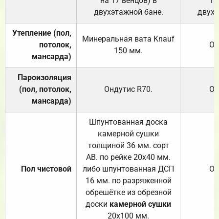
на 17 венцов) в
17
двухэтажной бане.
двухэ
Утепление (пол,
Минеральная вата
Knauf
потолок,
От
150
мм.
мансарда)
Пароизоляция
(пол, потолок,
Ондутис
R70
.
От
мансарда)
Шпунтованная доска
камерной сушки
толщиной 36 мм. сорт
АВ. по рейке 20х40 мм.
Пол чистовой
либо шпунтованная ДСП
От
16 мм. по разряженной
обрешётке из обрезной
доски
камерной сушки
20х100 мм.