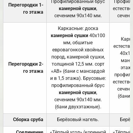
Профилированный брус
Профили
Перегородки 1-
камерной сушки
,
естестве
го этажа
сечением 90х140 мм.
сечени
Каркасные: доска
камерной сушки
40х100
Карк
мм, обшитые
естеств
евровагонкой хвойных
40х10
пород, камерной сушки,
манса
Перегородки 2-
толщиной 12,5 мм. сорт
этажа
го этажа
«АВ» (бани с мансардой
профили
и в 1,5 этажа). Брусовые:
естестве
профилированный брус
сечени
камерной сушки
,
(бани 
сечением 90х140 мм.
(бани двухэтажные).
Сборка сруба
Берёзовый нагель.
Берёз
Соединение
«Тёплый угол» (коренной
«Тёплый 