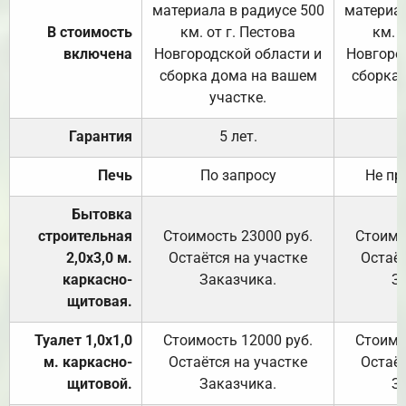
материала в радиусе 500
материал
В стоимость
км. от г. Пестова
км. 
включена
Новгородской области и
Новгоро
сборка дома на вашем
сборка
участке.
Гарантия
5 лет.
Печь
По запросу
Не пр
Бытовка
строительная
Стоимость 23000 руб.
Стоимо
2,0х3,0 м.
Остаётся на участке
Остаёт
каркасно-
Заказчика.
З
щитовая.
Туалет 1,0х1,0
Стоимость 12000 руб.
Стоимо
м. каркасно-
Остаётся на участке
Остаёт
щитовой.
Заказчика.
З