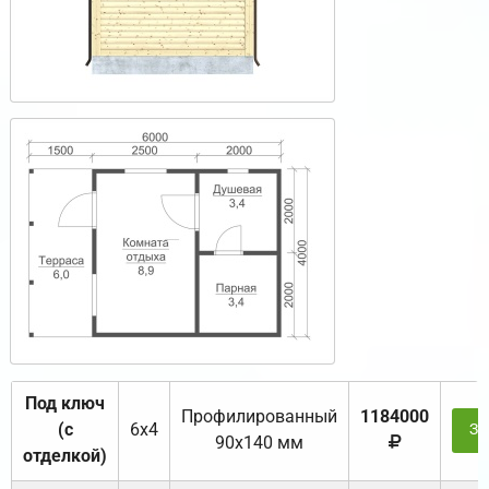
Под ключ
Профилированный
1184000
(с
6х4
За
90х140 мм
отделкой)