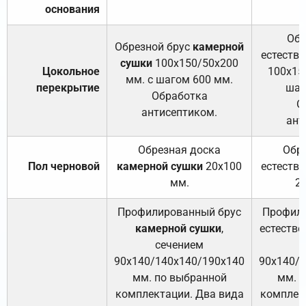
основания
Обр
Обрезной брус
камерной
естеств
сушки
100х150/50х200
Цокольное
100х15
мм. с шагом 600 мм.
перекрытие
шаг
Обработка
О
антисептиком.
ант
Обрезная доска
Обр
Пол черновой
камерной сушки
20х100
естеств
мм.
2
Профилированный брус
Профили
камерной сушки
,
естестве
сечением
с
90х140/140х140/190х140
90х140/
мм. по выбранной
мм. 
комплектации. Два вида
комплек