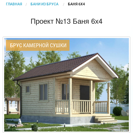
ГЛАВНАЯ
БАНИ ИЗ БРУСА
CURRENT:
БАНЯ 6Х4
Проект №13 Баня 6х4
БРУС КАМЕРНОЙ СУШКИ