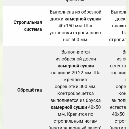
Выполнена из обрезной
Выполне
доски
камерной сушки
доски
Стропильная
40х150 мм. Шаг
влажно
система
установки стропильных
Шаг
ног 600 мм.
стропиль
Выполняется
Вы
из обрезной доски
из об
камерной сушки
естеств
толщиной 20-22 мм. Шаг
толщино
крепления
к
обрешетки 300 мм.
обреш
Обрешётка
Контробрешётка
Конт
выполняется из бруска
выполня
камерной сушки
40х50
естеств
мм. Крепится по
40х50 м
стропильным ногам
строп
(вентиляционный зазор).
(вентиля