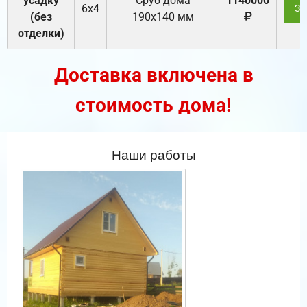
усадку
Cруб дома
1140000
6х4
За
(без
190х140 мм
отделки)
Доставка включена в
стоимость дома!
Наши работы