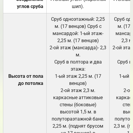
углов сруба
шип).
Сруб одноэтажный: 2,25
Сруб од
м. (17 венцов) Сруб с
м. (17
мансардой: 1-ый этаж-
мансард
2,25 м. (17 венцов)
2,3 м
2-ой этаж (мансарда)- 2,3
2-ой этаж
м.
Сруб в полтора и два
Сруб в
этажа:
Высота от пола
1-ый этаж 2,25 м. (17
1-ый э
до потолка
венцов)
2-ой этаж 2,3 м.
2-ой
каркасные аттиковые
каркас
стены (боковые)
стен
высотой 1,5 м. в
высо
полутораэтажной бане.
полутор
2,25 м. (поднят брусом
2,3 м. (