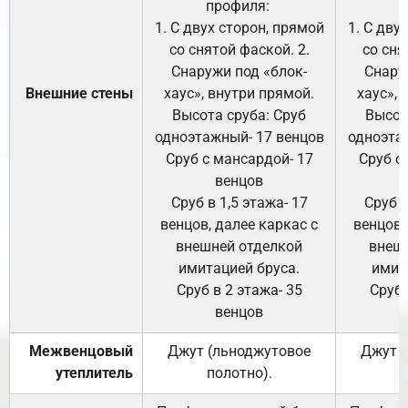
профиля:
п
1. С двух сторон, прямой
1. С дву
со снятой фаской. 2.
со сня
Снаружи под «блок-
Снару
Внешние стены
хаус», внутри прямой.
хаус», 
Высота сруба: Сруб
Высот
одноэтажный- 17 венцов
одноэта
Сруб с мансардой- 17
Сруб с
венцов
Сруб в 1,5 этажа- 17
Сруб в
венцов, далее каркас с
венцов,
внешней отделкой
внеш
имитацией бруса.
имит
Сруб в 2 этажа- 35
Сруб 
венцов
Межвенцовый
Джут (льноджутовое
Джут 
утеплитель
полотно).
п