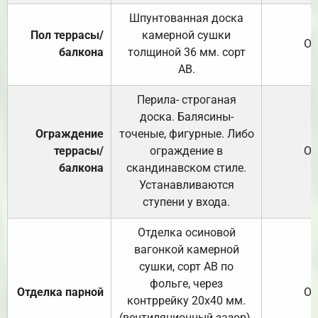
Шпунтованная доска
Пол террасы/
камерной сушки
От
балкона
толщиной 36 мм. сорт
АВ.
Перила- строганая
доска. Балясины-
Ограждение
точеные, фигурные. Либо
террасы/
ограждение в
От
балкона
скандинавском стиле.
Устанавливаются
ступени у входа.
Отделка осиновой
вагонкой камерной
сушки, сорт АВ по
фольге, через
Отделка парной
От
контррейку 20х40 мм.
(вентиляционный зазор).