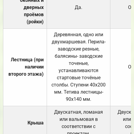
оконных и
дверных
Да.
От
проёмов
(ройки)
Деревянная, одно или
двухмаршевая. Перила-
заводские резные,
балясины- заводские
Лестница (при
точеные,
наличии
От
устанавливаются
второго этажа)
стартовые точёные
столбы. Ступени 40х200
мм. Тетива лестницы-
90х140 мм.
Двускатная, ломаная
Двуска
или вальмовая в
или 
Крыша
соответствии с
соо
проектом.
п