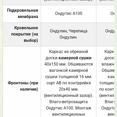
Подкровельная
Ондутис А100
Он
мембрана
Кровельное
Ондулин, Черепица
Ондул
покрытие (на
Ондулин.
выбор)
Каркас из обрезной
Карка
доски
камерной сушки
доски
40х150 мм. Обшиваются
влажно
вагонкой камерной
Обшива
сушки толщиной 16 мм.
каме
Фронтоны (при
сорт АВ по контррейке
толщиной
наличии)
20х40 мм.
по контр
(вентиляционный зазор).
(вентиля
Влаго-ветрозащита
Влаго
Ондутис А100. Монтаж
Ондути
вентиляционных
вент