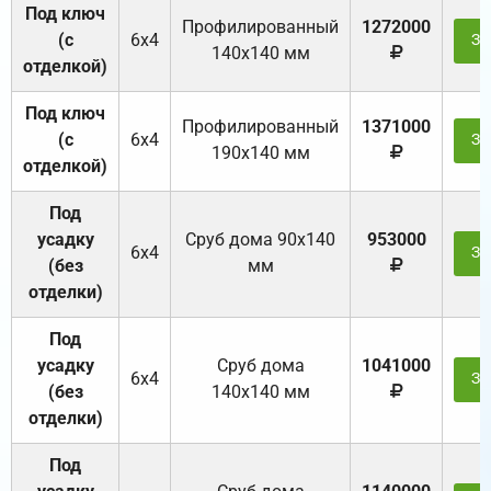
Под ключ
Профилированный
1272000
(с
6х4
За
140х140 мм
отделкой)
Под ключ
Профилированный
1371000
(с
6х4
За
190х140 мм
отделкой)
Под
усадку
Cруб дома 90x140
953000
6х4
За
(без
мм
отделки)
Под
усадку
Cруб дома
1041000
6х4
За
(без
140х140 мм
отделки)
Под