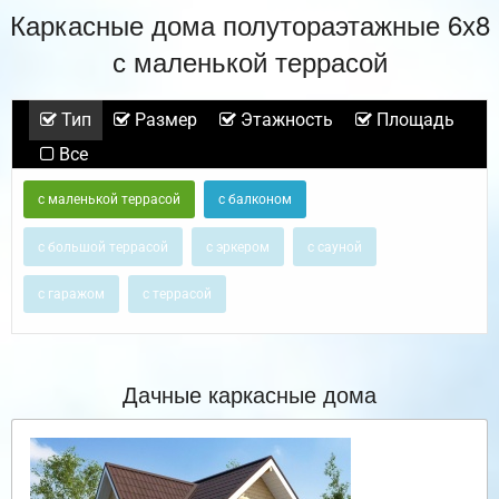
Каркасные дома полутораэтажные 6х8
с маленькой террасой
Тип
Размер
Этажность
Площадь
Все
с маленькой террасой
с балконом
с большой террасой
с эркером
с сауной
с гаражом
с террасой
Дачные каркасные дома