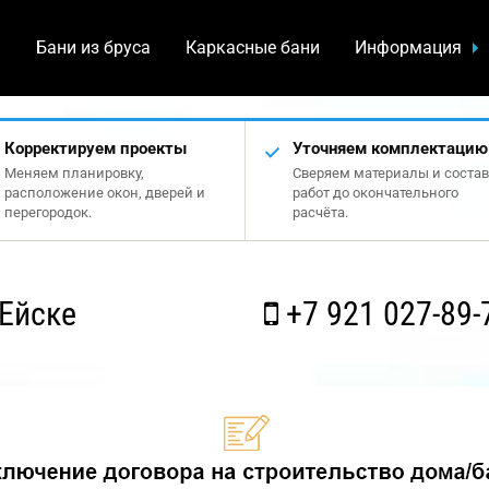
а
Бани из бруса
Каркасные бани
Информация
Корректируем проекты
Уточняем комплектацию
Меняем планировку,
Сверяем материалы и состав
расположение окон, дверей и
работ до окончательного
перегородок.
расчёта.
Ейске
+7 921 027-89-