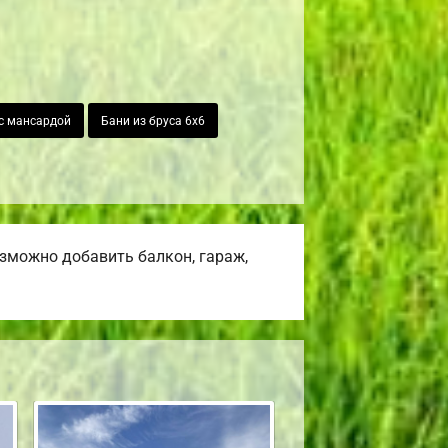
 с мансардой
Бани из бруса 6х6
озможно добавить балкон, гараж,