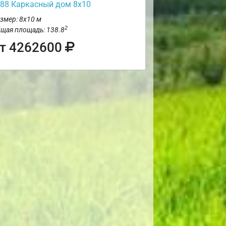
88 Каркасный дом 8х10
змер: 8х10 м
2
щая площадь: 138.8
т 4262600