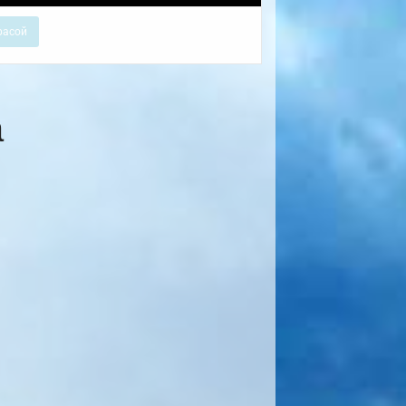
расой
а