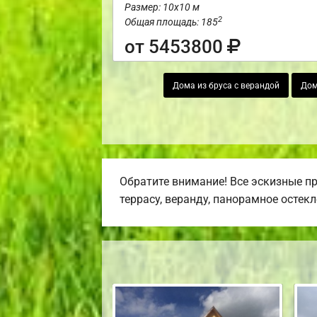
Размер: 10х10 м
2
Общая площадь: 185
от 5453800
Дома из бруса с верандой
Дом
Обратите внимание! Все эскизные п
террасу, веранду, панорамное остекл