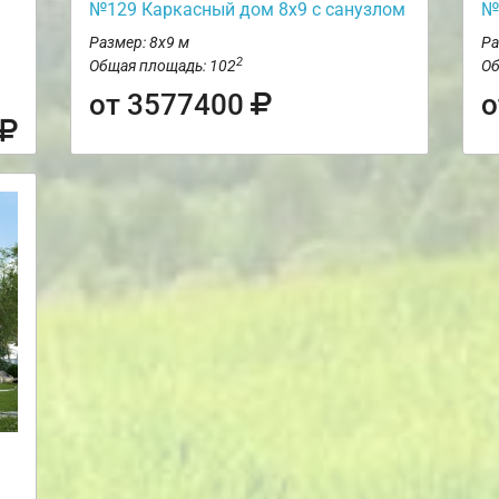
№129 Каркасный дом 8х9 с санузлом
№
Размер: 8х9 м
Ра
2
Общая площадь: 102
Об
от 3577400
о