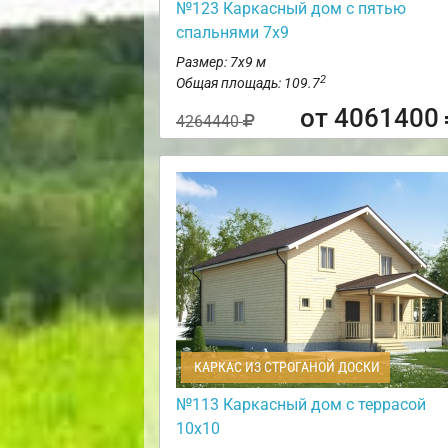
№123 Каркасный дом с пятью
спальнями 7х9
Размер: 7х9 м
2
Общая площадь: 109.7
от 4061400
4264440
КАРКАС ИЗ СТРОГАНОЙ ДОСКИ
№113 Каркасный дом с террасой
10х10