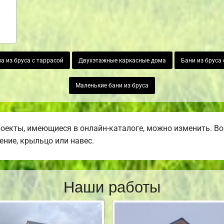
а из бруса с таррасой
Двухэтажные каркасные дома
Бани из бруса
Маленькие бани из бруса
роекты, имеющиеся в онлайн-каталоге, можно изменить. В
ение, крыльцо или навес.
Наши работы