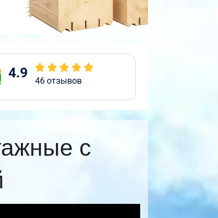
4.9
46
отзывов
тажные с
й