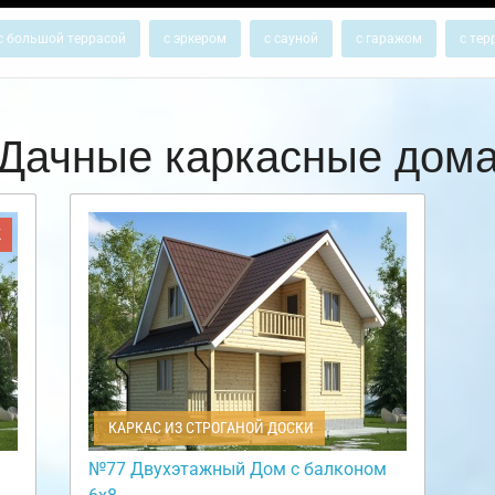
с большой террасой
с эркером
с сауной
с гаражом
с тер
Дачные каркасные дом
Ж
КАРКАС ИЗ СТРОГАНОЙ ДОСКИ
№77 Двухэтажный Дом с балконом