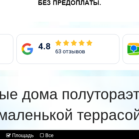
4.8
63
отзывов
ые дома полутораэ
маленькой террасо
Площадь
Все