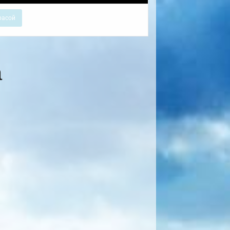
расой
а