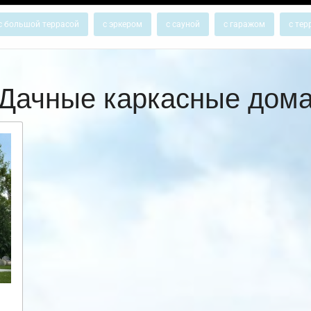
с большой террасой
с эркером
с сауной
с гаражом
с тер
Дачные каркасные дом