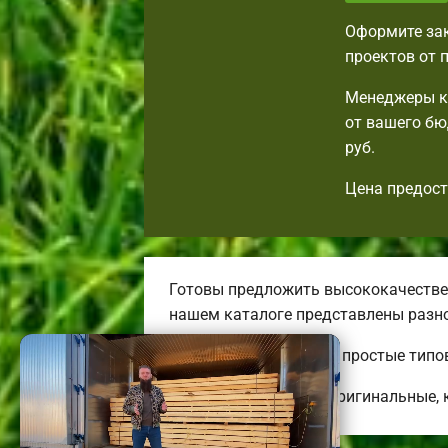
Оформите зак
проектов от 
Менеджеры ко
от вашего бю
руб.
Цена предост
Готовы предложить высококачествен
нашем каталоге представлены разн
Тут вы всегда найдете простые типо
Строим практичные, оригинальные, 