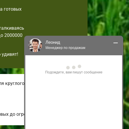
га готовых
талкиваясь
до 2000000
Леонид
Менеджер по продажам
 удивят!
Здравствуйте! Я могу 
проконсультировать Вас по нашим 
акциям и проектам.
Только что
ля круглогодичного проживания. В
евых до огромных коттеджей.