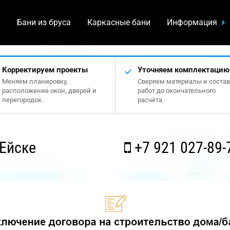
а
Бани из бруса
Каркасные бани
Информация
Корректируем проекты
Уточняем комплектацию
Меняем планировку,
Сверяем материалы и состав
расположение окон, дверей и
работ до окончательного
перегородок.
расчёта.
Ейске
+7 921 027-89-