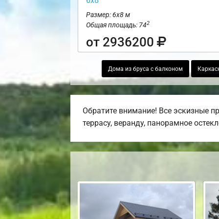
6х8
Размер: 6х8 м
2
Общая площадь: 74
от 2936200
Дома из бруса с балконом
Каркас
Обратите внимание! Все эскизные п
террасу, веранду, панорамное остекл