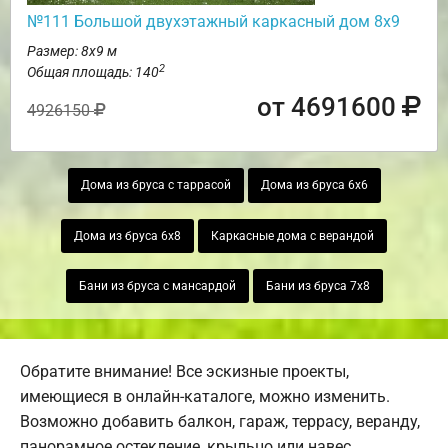
№111 Большой двухэтажный каркасный дом 8х9
Размер: 8х9 м
2
Общая площадь: 140
от 4691600
4926150
Дома из бруса с таррасой
Дома из бруса 6х6
Дома из бруса 6х8
Каркасные дома с верандой
Бани из бруса с мансардой
Бани из бруса 7х8
Обратите внимание! Все эскизные проекты,
имеющиеся в онлайн-каталоге, можно изменить.
Возможно добавить балкон, гараж, террасу, веранду,
панорамное остекление, крыльцо или навес.