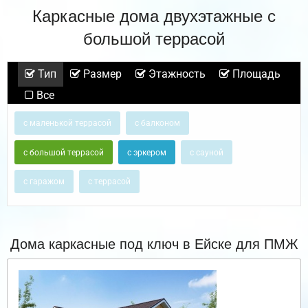
Каркасные дома двухэтажные с
большой террасой
Тип
Размер
Этажность
Площадь
Все
с маленькой террасой
с балконом
с большой террасой
с эркером
с сауной
с гаражом
с террасой
Дома каркасные под ключ в Ейске для ПМЖ