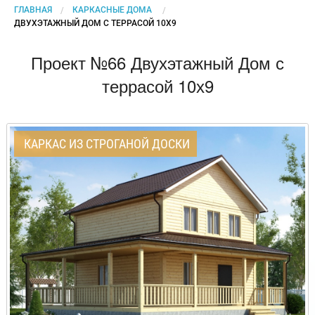
ГЛАВНАЯ
КАРКАСНЫЕ ДОМА
CURRENT:
ДВУХЭТАЖНЫЙ ДОМ С ТЕРРАСОЙ 10Х9
Проект №66 Двухэтажный Дом с
террасой 10х9
КАРКАС ИЗ СТРОГАНОЙ ДОСКИ