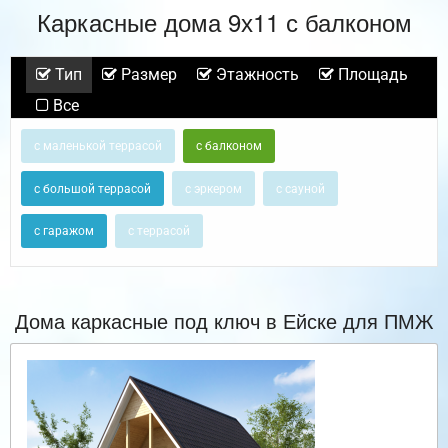
Каркасные дома 9х11 с балконом
Тип
Размер
Этажность
Площадь
Все
с маленькой террасой
с балконом
с большой террасой
с эркером
с сауной
с гаражом
с террасой
Дома каркасные под ключ в Ейске для ПМЖ