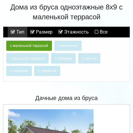
Дома из бруса одноэтажные 8х9 с
маленькой террасой
Тип
Размер
Этажность
Все
с маленькой террасой
с балконом
с большой террасой
с эркером
с сауной
с гаражом
с террасой
Дачные дома из бруса