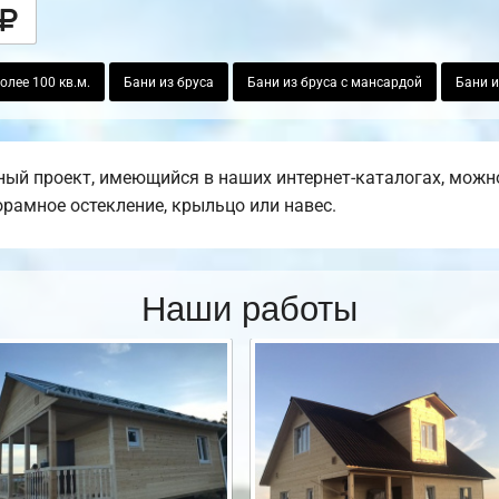
лее 100 кв.м.
Бани из бруса
Бани из бруса с мансардой
Бани и
ый проект, имеющийся в наших интернет-каталогах, можн
норамное остекление, крыльцо или навес.
Наши работы