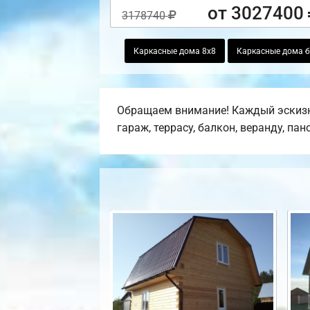
от 3027400
3178740
Каркасные дома 8х8
Каркасные дома бо
Обращаем внимание! Каждый эскизн
гараж, террасу, балкон, веранду, па