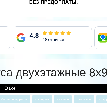
4.8
48
отзывов
уса двухэтажные 8х9
Все
с большой террасой
с эркером
с сауной
с гаражом
с тер