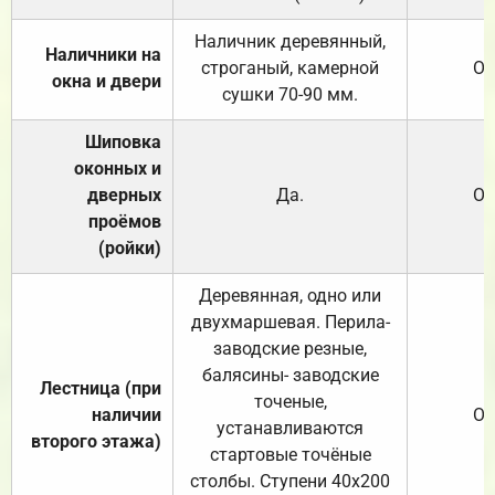
Наличник деревянный,
Наличники на
строганый, камерной
От
окна и двери
сушки 70-90 мм.
Шиповка
оконных и
дверных
Да.
От
проёмов
(ройки)
Деревянная, одно или
двухмаршевая. Перила-
заводские резные,
балясины- заводские
Лестница (при
точеные,
наличии
От
устанавливаются
второго этажа)
стартовые точёные
столбы. Ступени 40х200