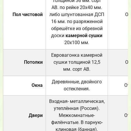
толщиной 36 мм. сорт
АВ. по рейке 20х40 мм.
Пол чистовой
либо шпунтованная ДСП
От
16 мм. по разряженной
обрешётке из обрезной
доски
камерной сушки
20х100 мм.
Евровагонка камерной
Потолки
сушки толщиной 12,5
От
мм. сорт АВ.
Деревянные, двойного
Окна
От
остекления.
Входная- металлическая,
утеплённая (Россия).
Двери
Межкомнатные-
От
филёнчатые. В парную-
клиновая (банная).