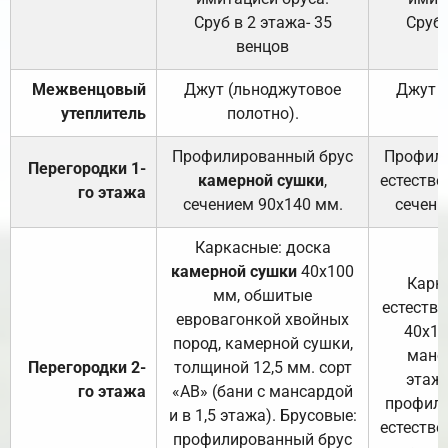
Сруб в 2 этажа- 35
Сруб 
венцов
Межвенцовый
Джут (льноджутовое
Джут 
утеплитель
полотно).
п
Профилированный брус
Профили
Перегородки 1-
камерной сушки
,
естестве
го этажа
сечением 90х140 мм.
сечени
Каркасные: доска
камерной сушки
40х100
Карк
мм, обшитые
естеств
евровагонкой хвойных
40х10
пород, камерной сушки,
манса
Перегородки 2-
толщиной 12,5 мм. сорт
этажа
го этажа
«АВ» (бани с мансардой
профили
и в 1,5 этажа). Брусовые:
естестве
профилированный брус