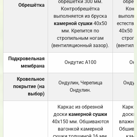
обрешетки 300 мм.
обреш
Обрешётка
Контробрешётка
Конт
выполняется из бруска
выполня
камерной сушки
40х50
естеств
мм. Крепится по
40х50 м
стропильным ногам
строп
(вентиляционный зазор).
(вентиля
Подкровельная
Ондутис А100
Он
мембрана
Кровельное
Ондулин, Черепица
Ондул
покрытие (на
Ондулин.
выбор)
Каркас из обрезной
Карка
доски
камерной сушки
доски
40х150 мм. Обшиваются
влажно
вагонкой камерной
Обшива
сушки толщиной 16 мм.
каме