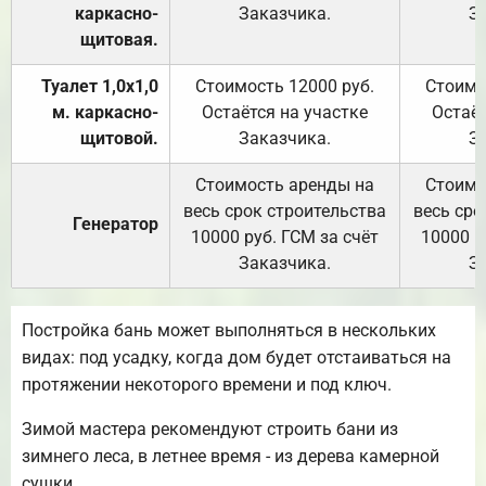
каркасно-
Заказчика.
З
щитовая.
Туалет 1,0х1,0
Стоимость 12000 руб.
Стоимо
м. каркасно-
Остаётся на участке
Остаёт
щитовой.
Заказчика.
З
Стоимость аренды на
Стоимо
весь срок строительства
весь сро
Генератор
10000 руб. ГСМ за счёт
10000 р
Заказчика.
З
Постройка бань может выполняться в нескольких
видах: под усадку, когда дом будет отстаиваться на
протяжении некоторого времени и под ключ.
Зимой мастера рекомендуют строить бани из
зимнего леса, в летнее время - из дерева камерной
сушки.