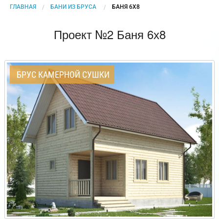
ГЛАВНАЯ
БАНИ ИЗ БРУСА
CURRENT:
БАНЯ 6Х8
Проект №2 Баня 6х8
БРУС КАМЕРНОЙ СУШКИ