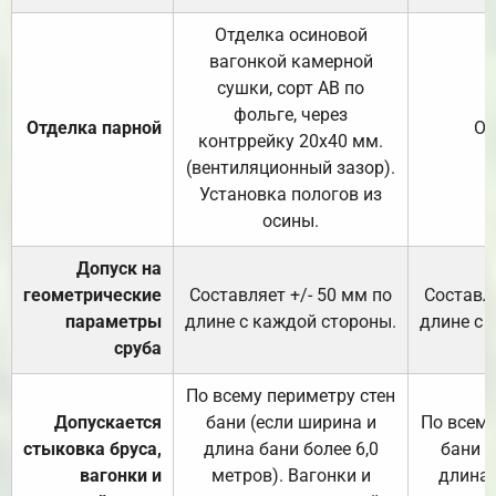
Отделка осиновой
вагонкой камерной
сушки, сорт АВ по
фольге, через
Отделка парной
От
контррейку 20х40 мм.
(вентиляционный зазор).
Установка пологов из
осины.
Допуск на
геометрические
Составляет +/- 50 мм по
Составля
параметры
длине с каждой стороны.
длине с 
сруба
По всему периметру стен
Допускается
бани (если ширина и
По всему
стыковка бруса,
длина бани более 6,0
бани (
вагонки и
метров). Вагонки и
длина 