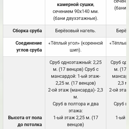
сечени
камерной сушки
,
(бани 
сечением 90х140 мм.
(бани двухэтажные).
Сборка сруба
Берёзовый нагель.
Берёз
Соединение
«Тёплый угол» (коренной
«Тёплый 
углов сруба
шип).
Сруб одноэтажный: 2,25
Сруб од
м. (17 венцов) Сруб с
м. (17
мансардой: 1-ый этаж-
мансард
2,25 м. (17 венцов)
2,3 м
2-ой этаж (мансарда)- 2,3
2-ой этаж
м.
Сруб в полтора и два
Сруб в
этажа:
Высота от пола
1-ый этаж 2,25 м. (17
1-ый э
до потолка
венцов)