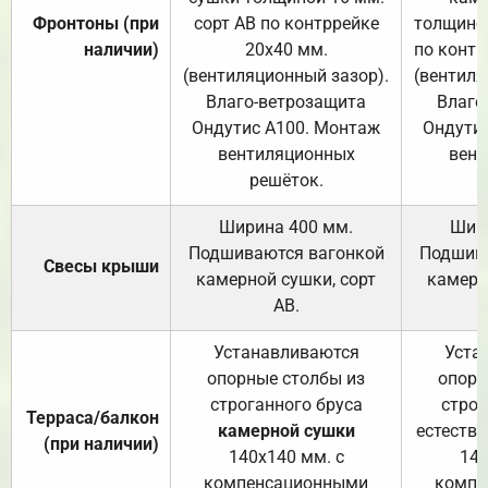
Фронтоны (при
сорт АВ по контррейке
толщиной
наличии)
20х40 мм.
по контр
(вентиляционный зазор).
(вентиля
Влаго-ветрозащита
Влаго
Ондутис А100. Монтаж
Ондути
вентиляционных
вент
решёток.
Ширина 400 мм.
Шир
Подшиваются вагонкой
Подшива
Свесы крыши
камерной сушки, сорт
камерн
АВ.
Устанавливаются
Уста
опорные столбы из
опорн
строганного бруса
строг
Терраса/балкон
камерной сушки
естеств
(при наличии)
140х140 мм. с
140
компенсационными
компе