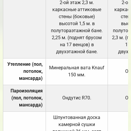
2-ой этаж 2,3 м.
2-ой
каркасные аттиковые
каркас
стены (боковые)
стен
высотой 1,5 м. в
высо
полутораэтажной бане.
полутор
2,25 м. (поднят брусом
2,3 м. (
на 17 венцов) в
17
двухэтажной бане.
двухэ
Утепление (пол,
Минеральная вата
Knauf
потолок,
От
150
мм.
мансарда)
Пароизоляция
(пол, потолок,
Ондутис
R70
.
От
мансарда)
Шпунтованная доска
камерной сушки