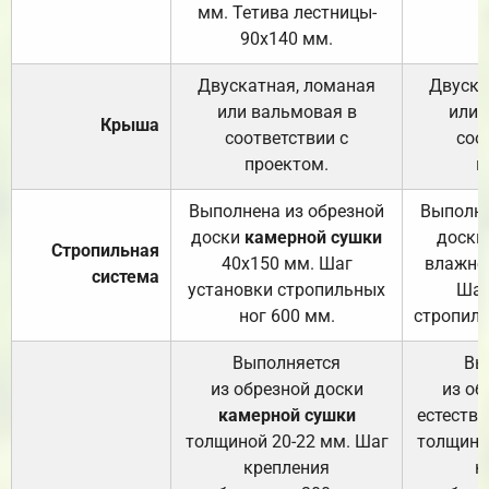
мм. Тетива лестницы-
90х140 мм.
Двускатная, ломаная
Двуска
или вальмовая в
или 
Крыша
соответствии с
соо
проектом.
п
Выполнена из обрезной
Выполне
доски
камерной сушки
доски
Стропильная
40х150 мм. Шаг
влажно
система
установки стропильных
Шаг
ног 600 мм.
стропиль
Выполняется
Вы
из обрезной доски
из об
камерной сушки
естеств
толщиной 20-22 мм. Шаг
толщино
крепления
к