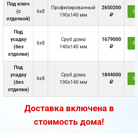
Под ключ
Профилированный
2650200
(с
6х8
За
190х140 мм
отделкой)
Под
усадку
Cруб дома
1679000
6х8
За
(без
140х140 мм
отделки)
Под
усадку
Cруб дома
1844000
6х8
За
(без
190х140 мм
отделки)
Доставка включена в
стоимость дома!