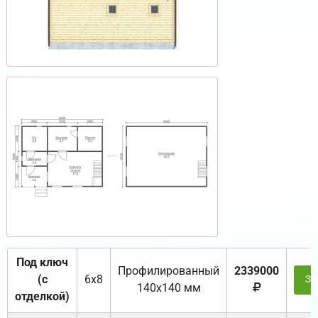
Под ключ
Профилированный
2339000
(с
6х8
За
140х140 мм
отделкой)