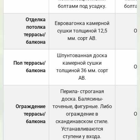
болтами под усадку.
болтам
Отделка
Евровагонка камерной
потолка
сушки толщиной 12,5
От
террасы/
мм. сорт АВ.
балкона
Шпунтованная доска
Пол террасы/
камерной сушки
От
балкона
толщиной 36 мм. сорт
АВ.
Перила- строганая
доска. Балясины-
Ограждение
точеные, фигурные. Либо
террасы/
ограждение в
От
балкона
скандинавском стиле.
Устанавливаются
ступени у входа.