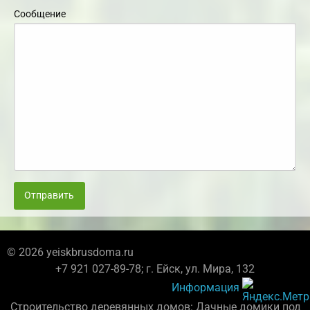
Сообщение
Отправить
© 2026 yeiskbrusdoma.ru
+7 921 027-89-78; г. Ейск, ул. Мира, 132
Информация
Строительство деревянных домов: Дачные домики под