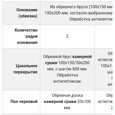
Из обрезного бруса (100х150 мм.
Основание
150х200 мм. согласно выбранному с
(обвязка)
Обработка антисептик
Количество
рядов
2
основания
Обр
Обрезной брус
камерной
естеств
сушки
100х150/50х200
Цокольное
100х15
мм. с шагом 600 мм.
перекрытие
шаг
Обработка
О
антисептиком.
ант
Обрезная доска
Обр
Пол черновой
камерной сушки
20х100
естеств
мм.
2