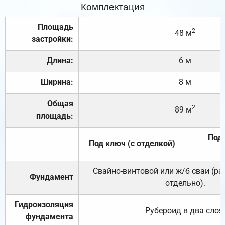
Комплектация
Площадь
2
48 м
застройки:
Длина:
6 м
Ширина:
8 м
Общая
2
89 м
площадь:
Под 
Под ключ (с отделкой)
Свайно-винтовой или ж/б сваи (р
Фундамент
отдельно).
Гидроизоляция
Рубероид в два слоя
фундамента