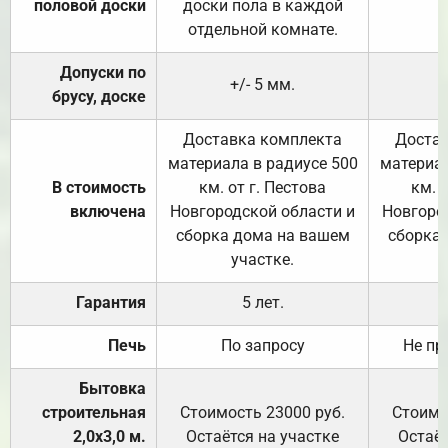
половой доски
доски пола в каждой
отдельной комнате.
Допуски по
+/- 5 мм.
брусу, доске
Доставка комплекта
Достав
материала в радиусе 500
материал
В стоимость
км. от г. Пестова
км. 
включена
Новгородской области и
Новгоро
сборка дома на вашем
сборка
участке.
Гарантия
5 лет.
Печь
По запросу
Не пр
Бытовка
строительная
Стоимость 23000 руб.
Стоимо
2,0х3,0 м.
Остаётся на участке
Остаёт