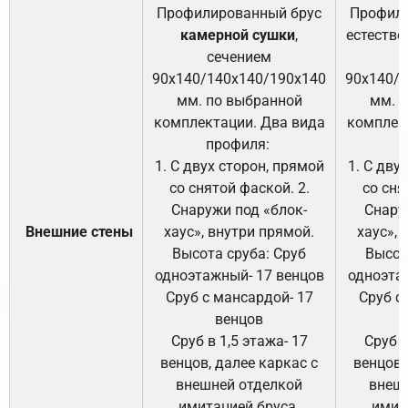
Профилированный брус
Профили
камерной сушки
,
естестве
сечением
с
90х140/140х140/190х140
90х140/
мм. по выбранной
мм. 
комплектации. Два вида
комплек
профиля:
п
1. С двух сторон, прямой
1. С дву
со снятой фаской. 2.
со сня
Снаружи под «блок-
Снару
Внешние стены
хаус», внутри прямой.
хаус», 
Высота сруба: Сруб
Высот
одноэтажный- 17 венцов
одноэта
Сруб с мансардой- 17
Сруб с
венцов
Сруб в 1,5 этажа- 17
Сруб в
венцов, далее каркас с
венцов,
внешней отделкой
внеш
имитацией бруса.
имит