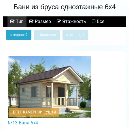
Бани из бруса одноэтажные 6х4
Тип
Размер
Этажность
Все
с террасой
с балконом
с верандой
БРУС КАМЕРНОЙ СУШКИ
№13 Баня 6х4