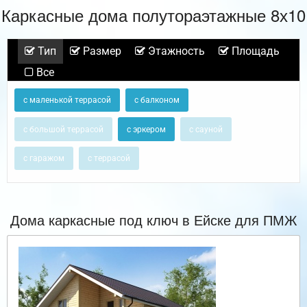
Каркасные дома полутораэтажные 8х10
Тип
Размер
Этажность
Площадь
Все
с маленькой террасой
с балконом
с большой террасой
с эркером
с сауной
с гаражом
с террасой
Дома каркасные под ключ в Ейске для ПМЖ