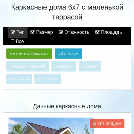
Каркасные дома 6х7 с маленькой
террасой
Тип
Размер
Этажность
Площадь
Все
с маленькой террасой
с балконом
с большой террасой
с эркером
с сауной
с гаражом
с террасой
Дачные каркасные дома
ХИТ ПРОДАЖ