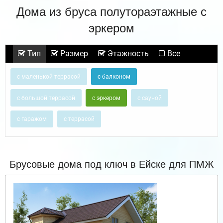
Дома из бруса полутораэтажные с
эркером
Тип
Размер
Этажность
Все
с маленькой террасой
с балконом
с большой террасой
с эркером
с сауной
с гаражом
с террасой
Брусовые дома под ключ в Ейске для ПМЖ