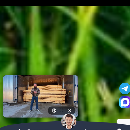
🔇
⛶
✖