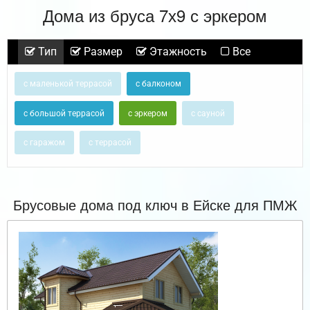
Дома из бруса 7х9 с эркером
Тип
Размер
Этажность
Все
с маленькой террасой
с балконом
с большой террасой
с эркером
с сауной
с гаражом
с террасой
Брусовые дома под ключ в Ейске для ПМЖ