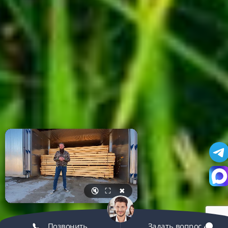
🔇
⛶
✖
Позвонить
Задать вопрос