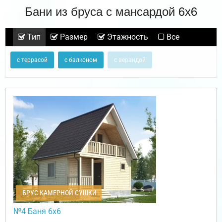
Бани из бруса с мансардой 6х6
Тип
Размер
Этажность
Все
с террасой
с балконом
с верандой
БРУС КАМЕРНОЙ СУШКИ
№4 Баня 6х6