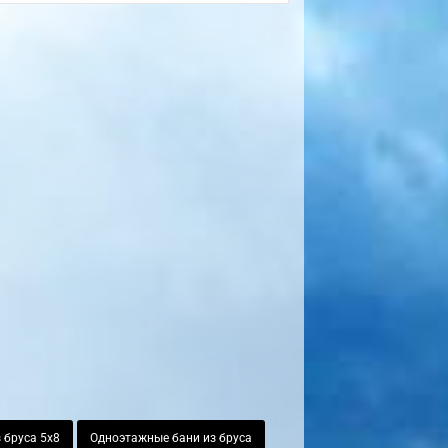
 бруса 5х8
Одноэтажные бани из бруса