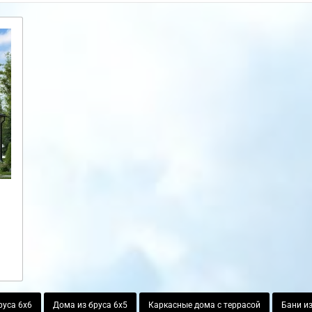
руса 6х6
Дома из бруса 6х5
Каркасные дома с террасой
Бани из