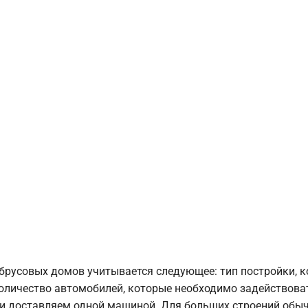
брусовых домов учитывается следующее: тип постройки, 
оличество автомобилей, которые необходимо задействоват
и доставляем одной машиной. Для больших строений обыч