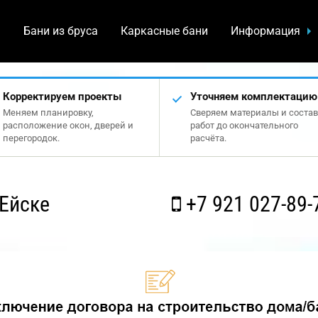
а
Бани из бруса
Каркасные бани
Информация
Корректируем проекты
Уточняем комплектацию
Меняем планировку,
Сверяем материалы и состав
расположение окон, дверей и
работ до окончательного
перегородок.
расчёта.
Ейске
+7 921 027-89-