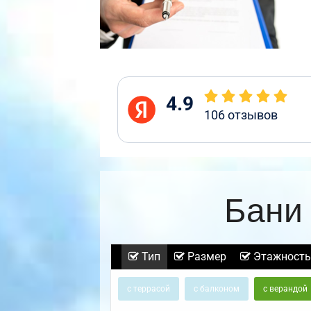
4.9
106
отзывов
Бани 
Тип
Размер
Этажность
с террасой
с балконом
с верандой